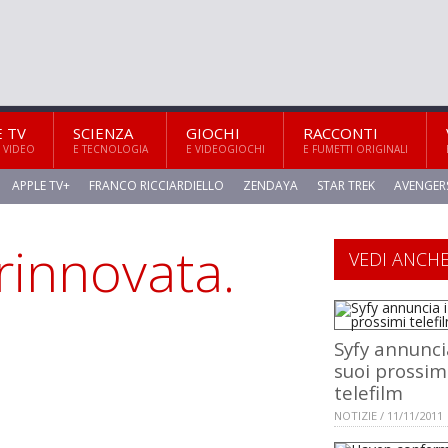
E TV
SCIENZA
GIOCHI
RACCONTI
 VIDEO
E TECNOLOGIA
E VIDEOGIOCHI
E FUMETTI ORIGINALI
APPLE TV+
FRANCO RICCIARDIELLO
ZENDAYA
STAR TREK
AVENGER
innovata.
VEDI ANCH
Syfy annunci
suoi prossim
telefilm
NOTIZIE / 11/11/2011