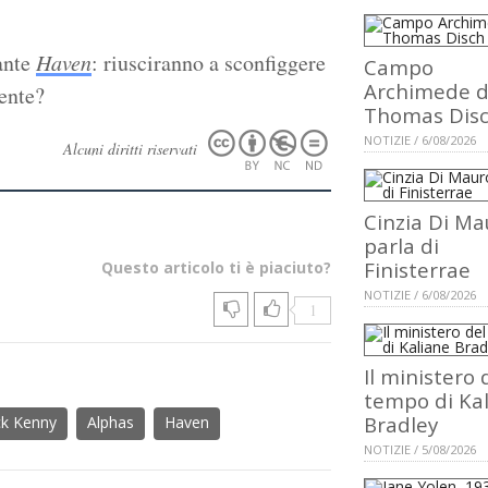
sante
Haven
: riusciranno a sconfiggere
Campo
Archimede d
tente?
Thomas Dis
NOTIZIE / 6/08/2026
Alcuni diritti riservati
Cinzia Di Ma
parla di
Finisterrae
Questo articolo ti è piaciuto?
NOTIZIE / 6/08/2026
1
Il ministero 
tempo di Ka
Bradley
ck Kenny
Alphas
Haven
NOTIZIE / 5/08/2026