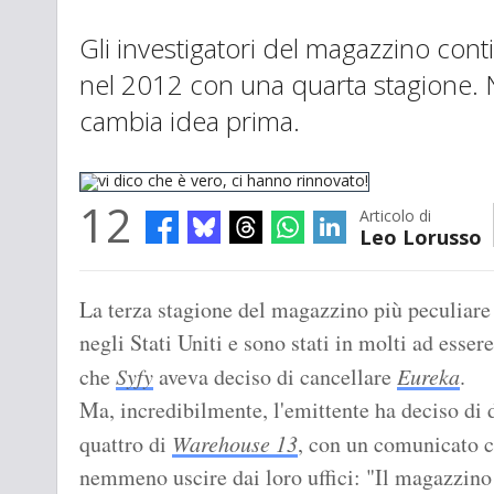
Gli investigatori del magazzino co
nel 2012 con una quarta stagione. 
cambia idea prima.
12
Articolo di
Leo Lorusso
vi dico che è vero, ci hanno rinnovato!
La terza stagione del magazzino più peculiare
negli Stati Uniti e sono stati in molti ad esser
che
Syfy
aveva deciso di cancellare
Eureka
.
Ma, incredibilmente, l'emittente ha deciso di d
quattro di
Warehouse 13
, con un comunicato c
nemmeno uscire dai loro uffici: "Il magazzino s