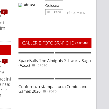
Odissea
31
LEGGI
15/07/2026
 di
timi
GALLERIE FOTOGRAFICHE
Vedi tutte
SpaceBalls The Almighty Schwartz Saga
3
(A.S.S.)
10 FOTO
ccini
enza:
Conferenza stampa Lucca Comics and
elle
Games 2026
4 FOTO
o