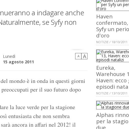
ntinueranno a indagare anche
Haven
Naturalmente, se Syfy non
confermato,
Syfy un peri
d'oro
NOTIZIE / 18/10/2011
A
Lunedì
A
15 agosto 2011
Eureka,
Warehouse 1
Haven: ecco 
 del mondo è in onda in questi giorni
episodi natal
e preoccupati per il suo futuro dopo
NOTIZIE / 13/10/2011
are la luce verde per la stagione
Alphas rinn
osì entusiasta che non sembra
per la stagi
arà ancora in affari nel 2012! il
due