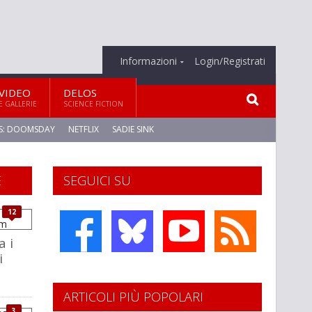
Informazioni
Login/Registrati
VIDEO
DELOS
E GALLERIE
SCIENCE FICTION
S: DOOMSDAY
NETFLIX
SADIE SINK
E
SEGUICI SU
12
a i
i
ARTICOLI PIÙ POPOLARI
3