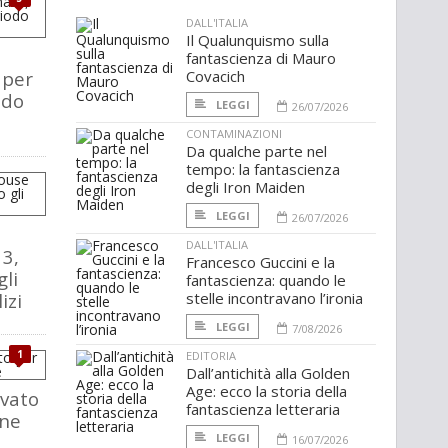
DALL'ITALIA
Il Qualunquismo sulla
fantascienza di Mauro
 per
Covacich
odo
LEGGI
26/07/2026
CONTAMINAZIONI
Da qualche parte nel
tempo: la fantascienza
degli Iron Maiden
LEGGI
26/07/2026
DALL'ITALIA
3,
Francesco Guccini e la
gli
fantascienza: quando le
izi
stelle incontravano l’ironia
LEGGI
7/08/2026
1
EDITORIA
Dall’antichità alla Golden
Age: ecco la storia della
ovato
fantascienza letteraria
one
LEGGI
16/07/2026