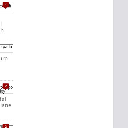
1
i
ch
uro
2
del
liane
2