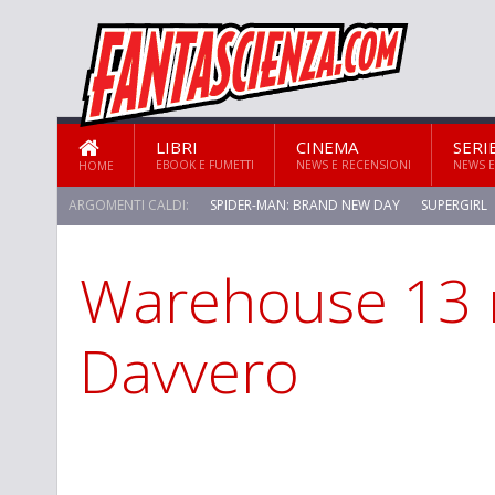
LIBRI
CINEMA
SERI
EBOOK E FUMETTI
NEWS E RECENSIONI
NEWS E
HOME
ARGOMENTI CALDI:
SPIDER-MAN: BRAND NEW DAY
SUPERGIRL
Warehouse 13 r
STAR TREK: STRANGE NEW WORLDS
Davvero