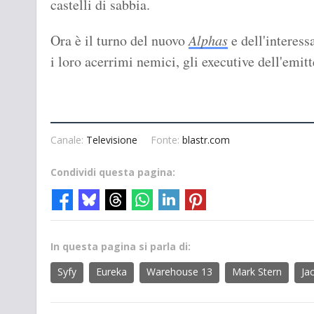
castelli di sabbia.
Ora è il turno del nuovo
Alphas
e dell'interes
i loro acerrimi nemici, gli executive dell'emit
Canale:
Televisione
Fonte:
blastr.com
Condividi questa pagina:
In questa pagina si parla di:
Syfy
Eureka
Warehouse 13
Mark Stern
Ja