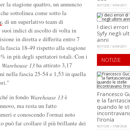
per la stagione quattro, un annuncio
NOTIZIE / 9/09/2011
 che sottolinea come sotto la
y
, di un superlativo team di
I dieci errori
 suoi indici di ascolto di volta in
Syfy negli ul
isione in diretta e differita entro 7
anni
a fascia 18-49 rispetto alla stagione
NOTIZIE / 6/09/2011
% in più degli spettatori totali. Con i
NOTIZIE
a
ha attirato 3,17
Warehouse 13
ni nella fascia 25-54 e 1,53 in quella
ri."
Francesco Gu
rché in fondo
è
Warehouse 13
e la fantasci
rinnovo, ma resta un fatto
quando le st
incontravan
numeri e conoscendo l'ormai noto
l’ironia
 può far crollare il più brillante dei
NOTIZIE / 7/08/2026