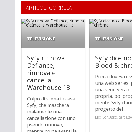
ARTICOLI CORRELATI
TELEVISIONE
TELEVISIONE
Syfy rinnova
Syfy dice no
Defiance,
Blood & ch
rinnova e
Prima doveva es
cancella
una web series, 
Warehouse 13
una serie vera e
propria, poi pro
Colpo di scena in casa
niente: Syfy chiud
Syfy, che maschera
progetto del...
malamente una
cancellazione con uno
LEO LORUSSO, 23/03/2
pseudo rinnovo,
mentre porta avanti la...