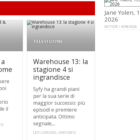
Jane Yolen, 
2026
NOTIZIE / 4/08/2026
TELEVISIONE
 a
Warehouse 13: la
rome
stagione 4 si
ingrandisce
sere
poi
Syfy ha grandi piani
per la sua serie di
prio
maggior successo: più
e il
episodi e premiere
anticipata. Ottimo
segnale,...
012
LEO LORUSSO, 24/01/2012