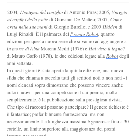
2004,
L'enigma del coniglio
di Antonio Piras; 2005,
Viaggio
ai confini della notte
di Giovanni De Matteo; 2007,
Come
creta nelle sue mani
di Giorgio Burello; e 2009
Hidden
di
Luigi Rinaldi. È il palmares del
Premio Robot
, quattro
edizioni per questa nuova serie che si vanno ad aggiungere a
In morte di Aina
Morena Medri (1976) e
Hai visto il legno?
di Mauro Gaffo (1978), le due edizioni legate alla
Robot
degli
anni settanta.
In questi giorni è stata aperta la quinta edizione, una nuova
sfida che chiama a raccolta tutti gli scrittori noti o non noti - i
nomi elencati sopra dimostrano che possono vincere anche
autori nuovi - per una competizione il cui premio, molto
semplicemente, è la pubblicazione sulla prestigiosa rivista.
Che tipo di racconti possono partecipare? Il genere richiesto è
il fantastico; preferibilmente fantascienza, ma non
necessariamente. La lunghezza massima è generosa: fino a 30
cartelle, un limite superiore alla maggioranza dei premi
letterari per racconti.