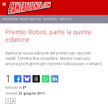
SPIDER-MAN: BRAND NEW DAY
SUPERGIRL
APPLE TV+
Premio Robot, parte la quinta
FRANCO RICCIARDIELLO
ZENDAYA
STAR TREK
AVENGERS: DOOMSDAY
edizione
NETFLIX
SADIE SINK
STAR TREK: STRANGE NEW WORLDS
Aperta la nuova edizione del premio per racconti
inediti. Termine fine novembre. Mentre mancano
ancora pochi giorni per il premio Odissea per i romanzi.
1
Articolo di
S*
Giovedì
23 giugno 2011
A
A