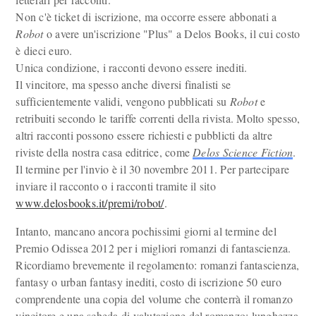
Non c'è ticket di iscrizione, ma occorre essere abbonati a
Robot
o avere un'iscrizione "Plus" a Delos Books, il cui costo
è dieci euro.
Unica condizione, i racconti devono essere inediti.
Il vincitore, ma spesso anche diversi finalisti se
sufficientemente validi, vengono pubblicati su
Robot
e
retribuiti secondo le tariffe correnti della rivista. Molto spesso,
altri racconti possono essere richiesti e pubblicti da altre
riviste della nostra casa editrice, come
Delos Science Fiction
.
Il termine per l'invio è il 30 novembre 2011. Per partecipare
inviare il racconto o i racconti tramite il sito
www.delosbooks.it/premi/robot/
.
Intanto, mancano ancora pochissimi giorni al termine del
Premio Odissea 2012 per i migliori romanzi di fantascienza.
Ricordiamo brevemente il regolamento: romanzi fantascienza,
fantasy o urban fantasy inediti, costo di iscrizione 50 euro
comprendente una copia del volume che conterrà il romanzo
vincitore e una scheda di valutazione del romanzo; lunghezza