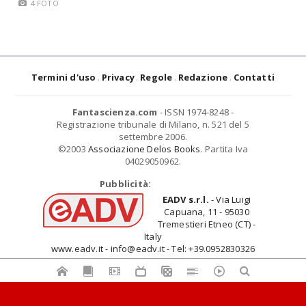
4 FOTO
Termini d'uso
Privacy
Regole
Redazione
Contatti
Fantascienza.com
- ISSN 1974-8248 -
Registrazione tribunale di Milano, n. 521 del 5
settembre 2006.
©2003
Associazione Delos Books
. Partita Iva
04029050962.
Pubblicità:
EADV s.r.l.
- Via Luigi
Capuana, 11 - 95030
Tremestieri Etneo (CT) -
Italy
www.eadv.it - info@eadv.it - Tel: +39.0952830326