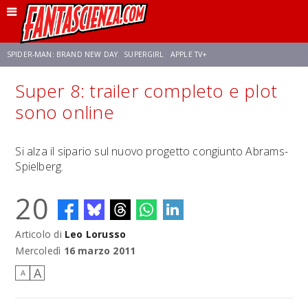
SPIDER-MAN: BRAND NEW DAY
SUPERGIRL
APPLE TV+
Super 8: trailer completo e plot
FRANCO RICCIARDIELLO
ZENDAYA
STAR TREK
AVENGERS: DOOMSDAY
sono online
NETFLIX
SADIE SINK
STAR TREK: STRANGE NEW WORLDS
Si alza il sipario sul nuovo progetto congiunto Abrams-
Spielberg.
20
Articolo di
Leo Lorusso
Mercoledì
16 marzo 2011
A
A