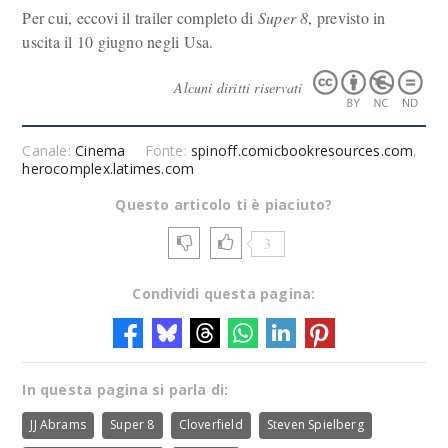
Per cui, eccovi il trailer completo di
Super 8
, previsto in
uscita il 10 giugno negli Usa.
Alcuni diritti riservati
Canale:
Cinema
Fonte:
spinoff.comicbookresources.com
,
herocomplex.latimes.com
Questo articolo ti è piaciuto?
3
Condividi questa pagina:
In questa pagina si parla di:
JJ Abrams
Super 8
Cloverfield
Steven Spielberg