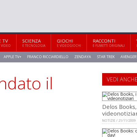
E TV
SCIENZA
GIOCHI
RACCONTI
 VIDEO
E TECNOLOGIA
E VIDEOGIOCHI
E FUMETTI ORIGINALI
APPLE TV+
FRANCO RICCIARDIELLO
ZENDAYA
STAR TREK
AVENGER
dato il
VEDI ANCH
Delos Books,
videonotiziar
NOTIZIE / 21/11/2009