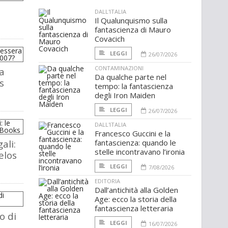
DALL'ITALIA
Il Qualunquismo sulla
fantascienza di Mauro
Covacich
LEGGI
26/07/2026
CONTAMINAZIONI
la
Da qualche parte nel
s
tempo: la fantascienza
degli Iron Maiden
LEGGI
26/07/2026
DALL'ITALIA
Francesco Guccini e la
ali:
fantascienza: quando le
stelle incontravano l’ironia
elos
LEGGI
7/08/2026
EDITORIA
Dall’antichità alla Golden
Age: ecco la storia della
fantascienza letteraria
o di
LEGGI
16/07/2026