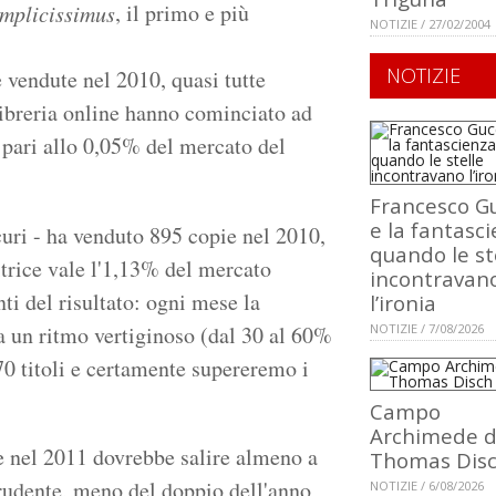
, il primo e più
implicissimus
NOTIZIE / 27/02/2004
NOTIZIE
 vendute nel 2010, quasi tutte
libreria online hanno cominciato ad
, pari allo 0,05% del mercato del
Francesco Gu
e la fantasci
icuri - ha venduto 895 copie nel 2010,
quando le st
itrice vale l'1,13% del mercato
incontravan
ti del risultato: ogni mese la
l’ironia
a un ritmo vertiginoso (dal 30 al 60%
NOTIZIE / 7/08/2026
0 titoli e certamente supereremo i
Campo
Archimede d
 nel 2011 dovrebbe salire almeno a
Thomas Dis
rudente, meno del doppio dell'anno
NOTIZIE / 6/08/2026