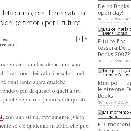
Delos Books:
lettronico, per il mercato in
open day!
NOTIZIE / 18/07/2007
oni (e timori) per il futuro.
A
ledì
A
E tu ce l'hai 
rzo 2011
tessera Delo
Books 2007?
NOTIZIE / 15/01/2007
 incrementi, di classifiche, ma sono
i tirar fuori dei valori assoluti, nel
che ogni tanto spara qualche
Idee per i reg
le strenne D
enduto più di questa o quell'altro
Books
a quante copie o a quanti soldi questo
NOTIZIE / 7/12/2006
i
, con una stima, ovviamente (visto
E' il moment
ente se c'è qualcuno in Italia che può
Triguna