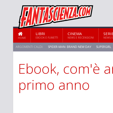
LIBRI
CINEMA
SERI
EBOOK E FUMETTI
NEWS E RECENSIONI
NEWS E
HOME
ARGOMENTI CALDI:
SPIDER-MAN: BRAND NEW DAY
SUPERGIRL
Ebook, com'è an
STAR TREK: STRANGE NEW WORLDS
primo anno