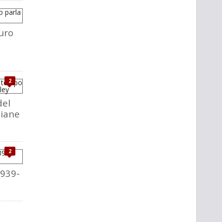
uro
2
del
liane
2
1939-