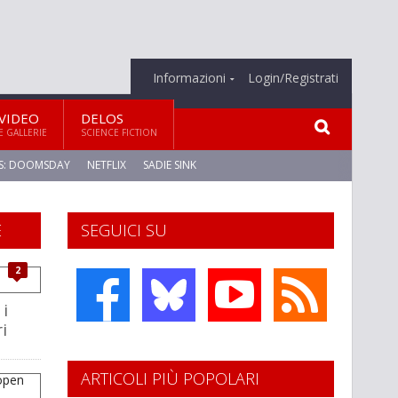
Informazioni
Login/Registrati
VIDEO
DELOS
E GALLERIE
SCIENCE FICTION
S: DOOMSDAY
NETFLIX
SADIE SINK
E
SEGUICI SU
2
 i
i
ARTICOLI PIÙ POPOLARI