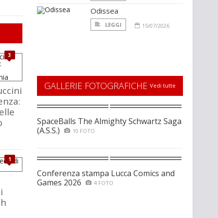
Odissea
LEGGI
15/07/2026
3
GALLERIE FOTOGRAFICHE
Vedi tutte
ccini
enza:
elle
SpaceBalls The Almighty Schwartz Saga
o
(A.S.S.)
10 FOTO
1
Conferenza stampa Lucca Comics and
Games 2026
4 FOTO
i
ch