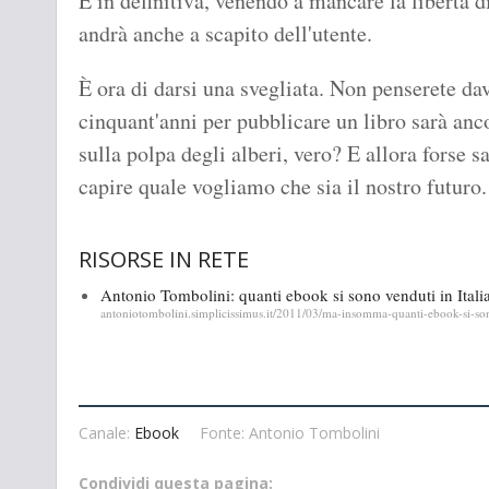
E in definitiva, venendo a mancare la libertà di
andrà anche a scapito dell'utente.
È ora di darsi una svegliata. Non penserete dav
cinquant'anni per pubblicare un libro sarà an
sulla polpa degli alberi, vero? E allora forse s
capire quale vogliamo che sia il nostro futuro.
RISORSE IN RETE
Antonio Tombolini: quanti ebook si sono venduti in Itali
antoniotombolini.simplicissimus.it/2011/03/ma-insomma-quanti-ebook-si-son
Canale:
Ebook
Fonte: Antonio Tombolini
Condividi questa pagina: