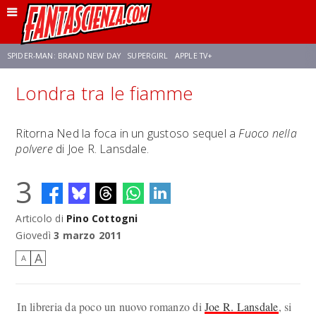
SPIDER-MAN: BRAND NEW DAY
SUPERGIRL
APPLE TV+
Londra tra le fiamme
FRANCO RICCIARDIELLO
ZENDAYA
STAR TREK
AVENGERS: DOOMSDAY
Ritorna Ned la foca in un gustoso sequel a
Fuoco nella
polvere
di Joe R. Lansdale.
NETFLIX
SADIE SINK
CELIA ROSE GOODING
3
Articolo di
Pino Cottogni
Giovedì
3 marzo 2011
A
A
In libreria da poco un nuovo romanzo di
Joe R. Lansdale
, si