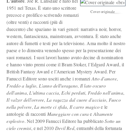
L’autore
. Joe R. Lansdale è nato nel
1951 nel Texas. È stato uno scrittore
Cover originale
precoce e prolifico scrivendo romanzi
(oltre venti) e racconti (più di
duecento) che spaziano in vari generi: narrativa noir, horror,
western, fantascienza, mainstream, avventura. È stato anche
autore di fumetti e testi per la televisione. Ama molto il nostro
paese e lo dimostra venendo spesso per la presentazione dei
suoi romanzi. I suoi lavori hanno avuto decine di nomination
e hanno vinto premi come il Bram Stoker, l’Edgard Award, il
British Fantasy Award e l’American Mystery Award. Per
Fanucci Editore sono usciti anche i romanzi
Atto d'amore
,
Freddo a luglio
,
L'anno dell'uragano
,
Il lato oscuro
dell'anima
,
L'ultima caccia
,
Echi perduti
,
Freddo nell'anima
,
Il valzer dell'orrore
,
La ragazza dal cuore d'acciaio
,
Fuoco
nella polvere
,
La morte ci sfida
,
Il carro magico
e le
antologie di racconti
Maneggiare con cura
e
Altamente
esplosivo
. Nel 2009 Fanucci Editore ha pubblicato
Sotto un
cielo cremisi
, e nel 2010
Devil Red
, entrambi della fortunata