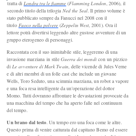
tratta di
Londra tra le fiamme
(
Flamming London
, 2006), il
secondo titolo della trilogia
Ned the Seal
. Il primo volume è
stato pubblicato sempre da Fanucci nel 2008 con il
titolo
Fuoco nella polvere
(
Zeppelin West
, 2001). Ora il
lettore potrà divertirsi leggendo altre gustose avventure di un
gruppo eterogeneo di personaggi.
Raccontata con il suo inimitabile stile, leggeremo di una
invasione marziana in stile
Guerra dei mondi
con un pizzico
di
Le avventure di Mark Twain
, delle vicende di Jules Verne
e di altri membri di un folle cast che include un giovane
Wells, Toro Seduto, una scimmia marziana, un robot a vapore
e una foca resa intelligente da un'operazione del dottor
Momo. Tutti dovranno affrontare le devastazioni provocate da
una macchina del tempo che ha aperto falle nel continuum
del tempo.
Un brano dal testo
. Un tempo ero una foca come le altre.
Questo prima di venire catturata dal capitano Bemo ed essere