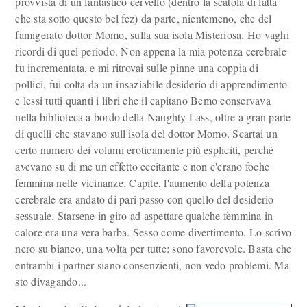
provvista di un fantastico cervello (dentro la scatola di latta
che sta sotto questo bel fez) da parte, nientemeno, che del
famigerato dottor Momo, sulla sua isola Misteriosa. Ho vaghi
ricordi di quel periodo. Non appena la mia potenza cerebrale
fu incrementata, e mi ritrovai sulle pinne una coppia di
pollici, fui colta da un insaziabile desiderio di apprendimento
e lessi tutti quanti i libri che il capitano Bemo conservava
nella biblioteca a bordo della Naughty Lass, oltre a gran parte
di quelli che stavano sull'isola del dottor Momo. Scartai un
certo numero dei volumi eroticamente più espliciti, perché
avevano su di me un effetto eccitante e non c'erano foche
femmina nelle vicinanze. Capite, l'aumento della potenza
cerebrale era andato di pari passo con quello del desiderio
sessuale. Starsene in giro ad aspettare qualche femmina in
calore era una vera barba. Sesso come divertimento. Lo scrivo
nero su bianco, una volta per tutte: sono favorevole. Basta che
entrambi i partner siano consenzienti, non vedo problemi. Ma
sto divagando...