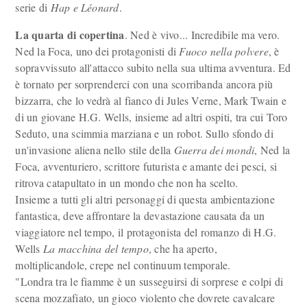
serie di
Hap e Léonard
.
La quarta di copertina
. Ned è vivo... Incredibile ma vero.
Ned la Foca, uno dei protagonisti di
Fuoco nella polvere
, è
sopravvissuto all'attacco subito nella sua ultima avventura. Ed
è tornato per sorprenderci con una scorribanda ancora più
bizzarra, che lo vedrà al fianco di Jules Verne, Mark Twain e
di un giovane H.G. Wells, insieme ad altri ospiti, tra cui Toro
Seduto, una scimmia marziana e un robot. Sullo sfondo di
un'invasione aliena nello stile della
Guerra dei mondi
, Ned la
Foca, avventuriero, scrittore futurista e amante dei pesci, si
ritrova catapultato in un mondo che non ha scelto.
Insieme a tutti gli altri personaggi di questa ambientazione
fantastica, deve affrontare la devastazione causata da un
viaggiatore nel tempo, il protagonista del romanzo di H.G.
Wells
La macchina del tempo
, che ha aperto,
moltiplicandole, crepe nel continuum temporale.
"Londra tra le fiamme è un susseguirsi di sorprese e colpi di
scena mozzafiato, un gioco violento che dovrete cavalcare