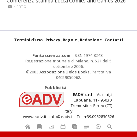
Conferenza stampa Lucca Comics and Games 2026
4 FOTO
Termini d'uso
Privacy
Regole
Redazione
Contatti
Fantascienza.com
- ISSN 1974-8248 -
Registrazione tribunale di Milano, n. 521 del 5
settembre 2006.
©2003
Associazione Delos Books
. Partita Iva
04029050962.
Pubblicità:
EADV s.r.l.
- Via Luigi
Capuana, 11 - 95030
Tremestieri Etneo (CT) -
Italy
www.eadv.it - info@eadv.it - Tel: +39.0952830326