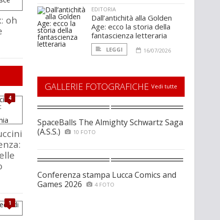
EDITORIA
Dall’antichità alla Golden
: oh
Age: ecco la storia della
e
fantascienza letteraria
LEGGI
16/07/2026
GALLERIE FOTOGRAFICHE
Vedi tutte
4
SpaceBalls The Almighty Schwartz Saga
(A.S.S.)
ccini
10 FOTO
enza:
elle
o
Conferenza stampa Lucca Comics and
Games 2026
4 FOTO
1