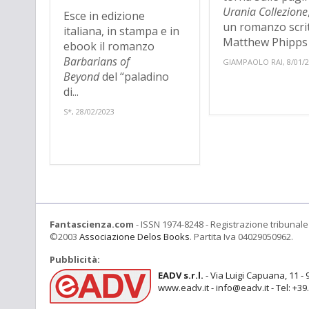
Urania Collezione
Esce in edizione
un romanzo scri
italiana, in stampa e in
Matthew Phipps S
ebook il romanzo
Barbarians of
GIAMPAOLO RAI, 8/01/
Beyond
del “paladino
di...
S*, 28/02/2023
Fantascienza.com
- ISSN 1974-8248 - Registrazione tribunale 
©2003
Associazione Delos Books
. Partita Iva 04029050962.
Pubblicità:
EADV s.r.l.
- Via Luigi Capuana, 11 - 
www.eadv.it - info@eadv.it - Tel: +3