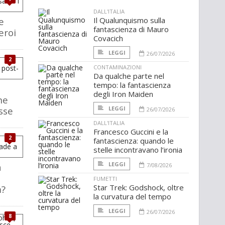
DALL'ITALIA
e
Il Qualunquismo sulla
fantascienza di Mauro
eroi
Covacich
LEGGI
26/07/2026
2
CONTAMINAZIONI
Da qualche parte nel
tempo: la fantascienza
degli Iron Maiden
ne
sse
LEGGI
26/07/2026
DALL'ITALIA
Francesco Guccini e la
2
fantascienza: quando le
stelle incontravano l’ironia
LEGGI
a
7/08/2026
FUMETTI
Star Trek: Godshock, oltre
m?
la curvatura del tempo
LEGGI
26/07/2026
8