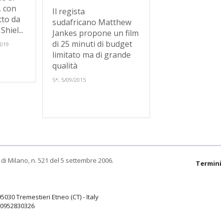
, con
Il regista
tto da
sudafricano Matthew
hiel...
Jankes propone un film
di 25 minuti di budget
2019
limitato ma di grande
qualità
S*, 5/09/2015
di Milano, n. 521 del 5 settembre 2006.
Termini
95030 Tremestieri Etneo (CT) - Italy
9.0952830326