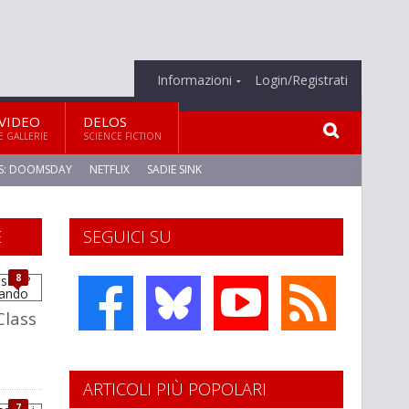
Informazioni
Login/Registrati
VIDEO
DELOS
E GALLERIE
SCIENCE FICTION
S: DOOMSDAY
NETFLIX
SADIE SINK
E
SEGUICI SU
8
Class
ARTICOLI PIÙ POPOLARI
7