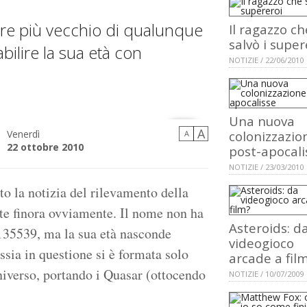
re più vecchio di qualunque
Il ragazzo ch
salvò i super
bilire la sua età con
NOTIZIE / 22/06/2010
Una nuova
A
Venerdì
colonizzazio
A
22 ottobre 2010
post-apocali
NOTIZIE / 23/03/2010
o la notizia del rilevamento della
iste finora ovviamente. Il nome non ha
Asteroids: d
135539, ma la sua età nasconde
videogioco
ssia in questione si è formata solo
arcade a fil
universo, portando i Quasar (ottocendo
NOTIZIE / 10/07/2009