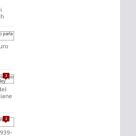
i
ch
uro
2
del
liane
2
1939-