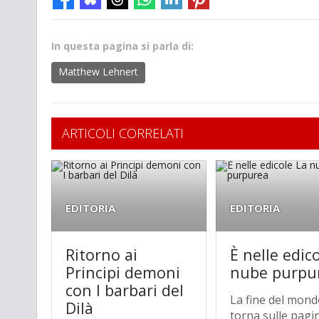
In questa pagina si parla di:
Matthew Lehnert
ARTICOLI CORRELATI
EDITORIA
EDITORIA
Ritorno ai
È nelle edic
Principi demoni
nube purpu
con I barbari del
La fine del mon
Dilà
torna sulle pagin