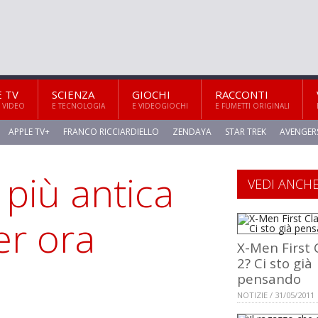
E TV
SCIENZA
GIOCHI
RACCONTI
 VIDEO
E TECNOLOGIA
E VIDEOGIOCHI
E FUMETTI ORIGINALI
APPLE TV+
FRANCO RICCIARDIELLO
ZENDAYA
STAR TREK
AVENGER
 più antica
VEDI ANCH
er ora
X-Men First 
2? Ci sto già
pensando
NOTIZIE / 31/05/2011