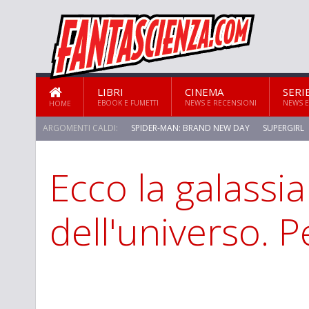
LIBRI
CINEMA
SERI
EBOOK E FUMETTI
NEWS E RECENSIONI
NEWS E
HOME
ARGOMENTI CALDI:
SPIDER-MAN: BRAND NEW DAY
SUPERGIRL
Ecco la galassia
STAR TREK: STRANGE NEW WORLDS
dell'universo. P