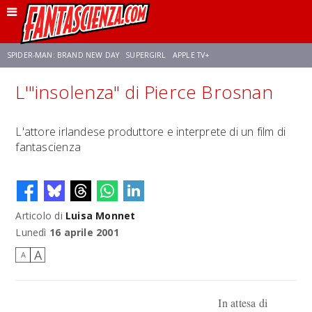
SPIDER-MAN: BRAND NEW DAY
SUPERGIRL
APPLE TV+
L'"insolenza" di Pierce Brosnan
FRANCO RICCIARDIELLO
ZENDAYA
STAR TREK
AVENGERS: DOOMSDAY
L'attore irlandese produttore e interprete di un film di
fantascienza
NETFLIX
SADIE SINK
STAR TREK: STRANGE NEW WORLDS
Articolo di
Luisa Monnet
Lunedì
16 aprile 2001
A
A
In attesa di