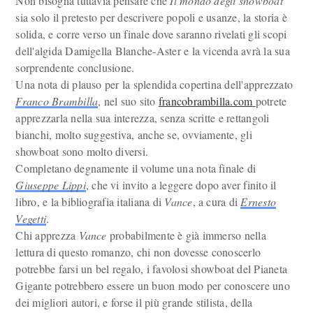
Non bisogna tuttavia pensare che
Il mondo degli showboat
sia solo il pretesto per descrivere popoli e usanze, la storia è
solida, e corre verso un finale dove saranno rivelati gli scopi
dell'algida Damigella Blanche-Aster e la vicenda avrà la sua
sorprendente conclusione.
Una nota di plauso per la splendida copertina dell'apprezzato
Franco Brambilla
, nel suo sito
francobrambilla.com
potrete
apprezzarla nella sua interezza, senza scritte e rettangoli
bianchi, molto suggestiva, anche se, ovviamente, gli
showboat sono molto diversi.
Completano degnamente il volume una nota finale di
Giuseppe Lippi
, che vi invito a leggere dopo aver finito il
libro, e la bibliografia italiana di
Vance
, a cura di
Ernesto
Vegetti
.
Chi apprezza
Vance
probabilmente è già immerso nella
lettura di questo romanzo, chi non dovesse conoscerlo
potrebbe farsi un bel regalo, i favolosi showboat del Pianeta
Gigante potrebbero essere un buon modo per conoscere uno
dei migliori autori, e forse il più grande stilista, della