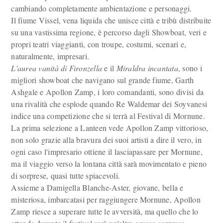
cambiando completamente ambientazione e personaggi.
Il fiume Vissel, vena liquida che unisce città e tribù distribuite
su una vastissima regione, è percorso dagli Showboat, veri e
propri teatri viaggianti, con troupe, costumi, scenari e,
naturalmente, impresari.
L'aurea vanità di Fironzella
e il
Miraldra incantata
, sono i
migliori showboat che navigano sul grande fiume, Garth
Ashgale e Apollon Zamp, i loro comandanti, sono divisi da
una rivalità che esplode quando Re Waldemar dei Soyvanesi
indice una competizione che si terrà al Festival di Mornune.
La prima selezione a Lanteen vede Apollon Zamp vittorioso,
non solo grazie alla bravura dei suoi artisti a dire il vero, in
ogni caso l'impresario ottiene il lasciapassare per Mornune,
ma il viaggio verso la lontana città sarà movimentato e pieno
di sorprese, quasi tutte spiacevoli.
Assieme a Damigella Blanche-Aster, giovane, bella e
misteriosa, imbarcatasi per raggiungere Mornune, Apollon
Zamp riesce a superare tutte le avversità, ma quello che lo