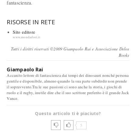
fantascienza.
RISORSE IN RETE
Sito editore
www.mondadori.it
Tutti i diritti riservati ©2009 Giampaolo Rai e Associazione Delos
Books
Giampaolo Rai
Accanito lettore di fantascienza dai tempi dei dinosauri nonché persona
gentile e disponibile, almeno quando la sua parte subdirdir non prende
il sopravvento.Tra le sue passioni ci sono anche la storia, i giochi di
ruolo e il rugby, inutile dire che il suo scrittore preferito è il grande Jack
Vance.
Questo articolo ti è piaciuto?
5