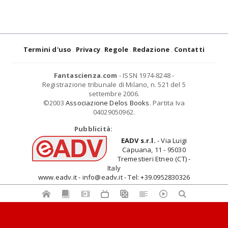
Termini d'uso
Privacy
Regole
Redazione
Contatti
Fantascienza.com
- ISSN 1974-8248 -
Registrazione tribunale di Milano, n. 521 del 5
settembre 2006.
©2003
Associazione Delos Books
. Partita Iva
04029050962.
Pubblicità:
EADV s.r.l.
- Via Luigi
Capuana, 11 - 95030
Tremestieri Etneo (CT) -
Italy
www.eadv.it - info@eadv.it - Tel: +39.0952830326