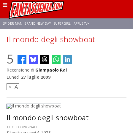
SPIDER-MAN: BRAND NEW DAY
SUPERGIRL
APPLE TV+
Il mondo degli showboat
FRANCO RICCIARDIELLO
ZENDAYA
AVENGERS: DOOMSDAY
STAR TREK
5
NETFLIX
SADIE SINK
CELIA ROSE GOODING
Recensione di
Giampaolo Rai
Lunedì
27 luglio 2009
A
A
Il mondo degli showboat
TITOLO ORIGINALE
Showboat world
, 1975