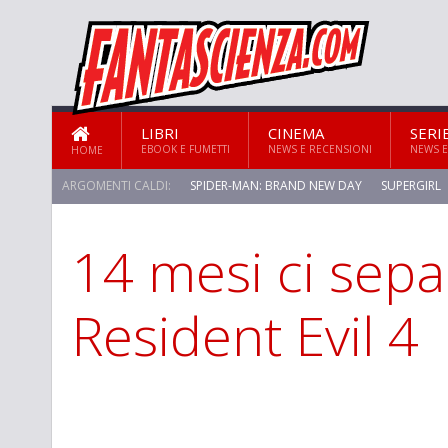
LIBRI
CINEMA
SERI
EBOOK E FUMETTI
NEWS E RECENSIONI
NEWS E
HOME
ARGOMENTI CALDI:
SPIDER-MAN: BRAND NEW DAY
SUPERGIRL
14 mesi ci sep
Resident Evil 4