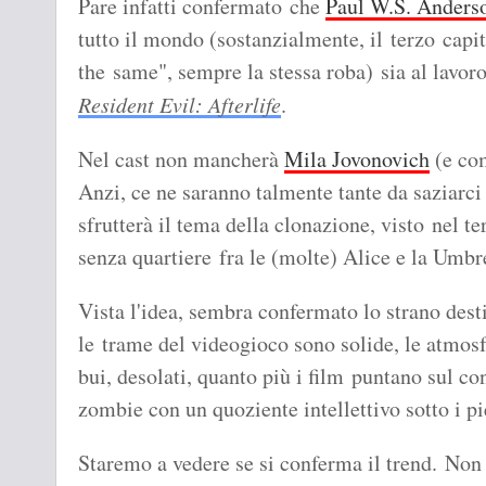
Pare infatti confermato che
Paul W.S. Anders
tutto il mondo (sostanzialmente, il terzo capi
the same", sempre la stessa roba) sia al lavor
Resident Evil: Afterlife
.
Nel cast non mancherà
Mila Jovonovich
(e com
Anzi, ce ne saranno talmente tante da saziarci 
sfrutterà il tema della clonazione, visto nel te
senza quartiere fra le (molte) Alice e la Umbr
Vista l'idea, sembra confermato lo strano dest
le trame del videogioco sono solide, le atmosf
bui, desolati, quanto più i film puntano sul co
zombie con un quoziente intellettivo sotto i pi
Staremo a vedere se si conferma il trend. No