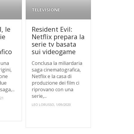
TELEVISIONE
, le
Resident Evil:
ie
Netflix prepara la
serie tv basata
fico
sui videogame
 una
Conclusa la miliardaria
igini,
saga cinematografica,
ione
Netflix e la casa di
 due
produzione dei film ci
aga,...
riprovano con una
serie,...
021
LEO LORUSSO, 1/09/2020