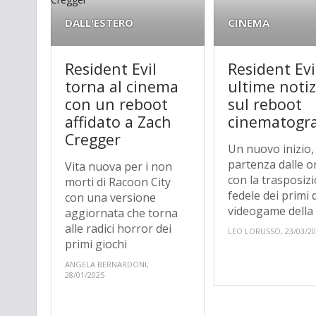
DALL'ESTERO
CINEMA
Resident Evil
Resident Evil
torna al cinema
ultime notiz
con un reboot
sul reboot
affidato a Zach
cinematogra
Cregger
Un nuovo inizio,
partenza dalle or
Vita nuova per i non
con la trasposiz
morti di Racoon City
fedele dei primi
con una versione
videogame della s
aggiornata che torna
alle radici horror dei
LEO LORUSSO, 23/03/2
primi giochi
ANGELA BERNARDONI,
28/01/2025