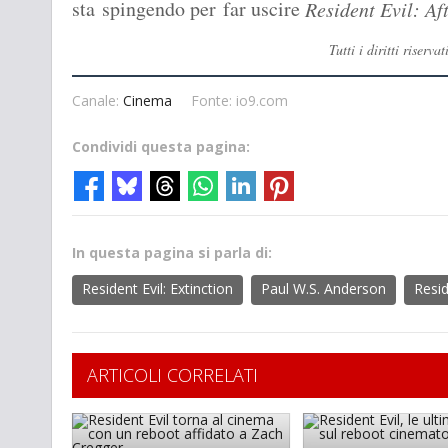
sta spingendo per far uscire
Resident Evil: Aft
Tutti i diritti rise
Canale:
Cinema
Fonte: io9.com
Condividi questa pagina:
In questa pagina si parla di:
Resident Evil: Extinction
Paul W.S. Anderson
Resid
ARTICOLI CORRELATI