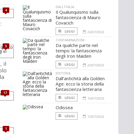
DALL'ITALIA
4
Il Qualunquismo sulla
fantascienza di Mauro
:
Covacich
LEGGI
26/07/2026
CONTAMINAZIONI
Da qualche parte nel
5
tempo: la fantascienza
degli Iron Maiden
 il
LEGGI
26/07/2026
olo
EDITORIA
la
Dall’antichità alla Golden
Age: ecco la storia della
fantascienza letteraria
17
LEGGI
16/07/2026
Odissea
l
LEGGI
15/07/2026
1