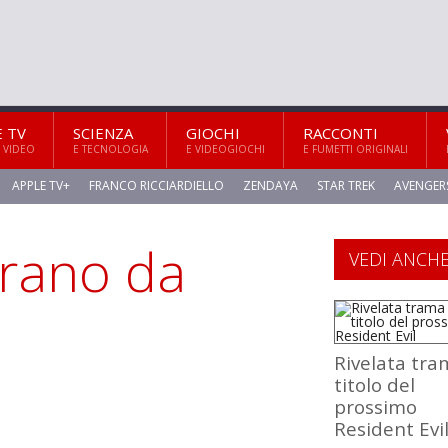
E TV
SCIENZA
GIOCHI
RACCONTI
 VIDEO
E TECNOLOGIA
E VIDEOGIOCHI
E FUMETTI ORIGINALI
APPLE TV+
FRANCO RICCIARDIELLO
ZENDAYA
STAR TREK
AVENGER
arano da
VEDI ANCH
Rivelata tra
titolo del
prossimo
Resident Evi