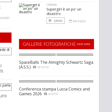
CINEMA
:
Supergirl è un po' un
disastro
10/2007
LEGGI
8/07/2026
GALLERIE FOTOGRAFICHE
Vedi tutte
SpaceBalls The Almighty Schwartz Saga
i
(A.S.S.)
10 FOTO
ch
Conferenza stampa Lucca Comics and
Games 2026
4 FOTO
uro