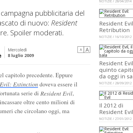
NOTIZIE / 28/04/2014
campagna pubblicitaria del
cascato di nuovo:
Resident
Resident Evil
Retribution
ere. Spoiler moderati.
NOTIZIE / 16/10/2012
A
Mercoledì
A
è
8 luglio 2009
Resident Evil,
quinto capit
del capitolo precedente. Eppure
da oggi in sa
Evil: Extinction
doveva essere il
NOTIZIE / 28/09/2012
fortunata serie di
,
Resident Evil
ncassare oltre cento milioni di
Il 2012 di
 numeri che circolano oggi, ma
Resident Evi
NOTIZIE / 27/01/2012