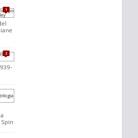
1
del
liane
2
1939-
la
o Spin