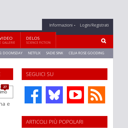
Informazioni
Login/Registrati
VIDEO
DELOS
E GALLERIE
SCIENCE FICTION
S: DOOMSDAY
NETFLIX
SADIE SINK
CELIA ROSE GOODING
E
SEGUICI SU
27
ma e
ARTICOLI PIÙ POPOLARI
l