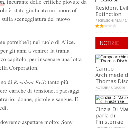
on
, incurante delle critiche piovute da
Resident Evil
tolo è stato giudicato un "more of
Extinction
o sulla sceneggiatura del nuovo
RECENSIONI FILM / 9/
e potrebbe?) nel ruolo di Alice.
NOTIZIE
per gli anni a venire: la trama
rzo capitolo, per inscenare una lotta
ella Corporation.
Campo
Archimede d
Thomas Dis
ino di
: tanto più
Resident Evil
NOTIZIE / 6/08/2026
ere cariche di tensione, i paesaggi
ntrario: donne, pistole e sangue. E
edi.
Cinzia Di Ma
parla di
n dovremo aspettare molto: Sony
Finisterrae