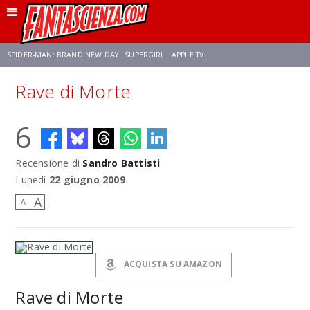
SPIDER-MAN: BRAND NEW DAY
SUPERGIRL
APPLE TV+
Rave di Morte
FRANCO RICCIARDIELLO
ZENDAYA
STAR TREK
AVENGERS: DOOMSDAY
6
NETFLIX
SADIE SINK
STAR TREK: STRANGE NEW WORLDS
Recensione di
Sandro Battisti
Lunedì
22 giugno 2009
A
A
ACQUISTA SU AMAZON
Rave di Morte