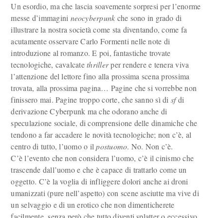
Un esordio, ma che lascia soavemente sorpresi per l’enorme
messe d’immagini
neocyberpunk
che sono in grado di
illustrare la nostra società come sta diventando, come fa
acutamente osservare Carlo Formenti nelle note di
introduzione al romanzo. E poi, fantastiche trovate
tecnologiche, cavalcate
thriller
per rendere e tenera viva
l’attenzione del lettore fino alla prossima scena prossima
trovata, alla prossima pagina… Pagine che si vorrebbe non
finissero mai. Pagine troppo corte, che sanno sì di
sf
di
derivazione Cyberpunk ma che odorano anche di
speculazione sociale, di comprensione delle dinamiche che
tendono a far accadere le novità tecnologiche; non c’è, al
centro di tutto, l’uomo o il
postuomo
. No. Non c’è.
C’è l’evento che non considera l’uomo, c’è il cinismo che
trascende dall’uomo e che è capace di trattarlo come un
oggetto. C’è la voglia di infliggere dolori anche ai droni
umanizzati (pure nell’aspetto) con scene asciutte ma vive di
un selvaggio e di un erotico che non dimenticherete
facilmente, senza però che tutto diventi splatter o eccessivo,