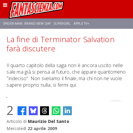
SPIDER-MAN: BRAND NEW DAY
SUPERGIRL
APPLE TV+
La fine di Terminator Salvation
FRANCO RICCIARDIELLO
ZENDAYA
STAR TREK
AVENGERS: DOOMSDAY
farà discutere
NETFLIX
SADIE SINK
CELIA ROSE GOODING
Il quarto capitolo della saga non è ancora uscito nelle
sale ma già si pensa al futuro, che appare quantomeno
"indeciso". Non sveliamo il finale, ma chi non ne vuole
sapere proprio nulla, si fermi qui.
2
Articolo di
Maurizio Del Santo
Mercoledì
22 aprile 2009