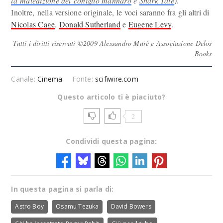
la maledizione del coniglio mannaro
e
Shark Tale
)
.
Inoltre, nella versione originale, le voci saranno fra gli altri di
Nicolas Cage
,
Donald Sutherland
e
Eugene Levy
.
Tutti i diritti riservati ©2009 Alessandro Murè e Associazione Delos
Books
Canale:
Cinema
Fonte:
scifiwire.com
Questo articolo ti è piaciuto?
2
Condividi questa pagina:
In questa pagina si parla di:
Astro Boy
Osamu Tezuka
David Bowers