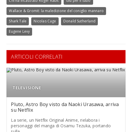
Chi ha incastrato Roger Rabit
Giù per il tubo
Wallace & Gromit: la maledizione del coniglio mannaro
Shark Tale
Nicolas Cage
Donald Sutherland
Eugene Levy
ARTICOLI CORRELATI
TELEVISIONE
Pluto, Astro Boy visto da Naoki Urasawa, arriva
su Netflix
La serie, un Netflix Original Anime, rielabora i
personaggi del manga di Osamu Tezuka, portando
sulla...