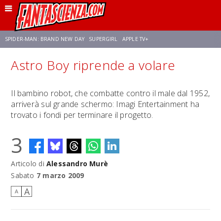
SPIDER-MAN: BRAND NEW DAY
SUPERGIRL
APPLE TV+
Astro Boy riprende a volare
FRANCO RICCIARDIELLO
ZENDAYA
STAR TREK
AVENGERS: DOOMSDAY
Il bambino robot, che combatte contro il male dal 1952,
arriverà sul grande schermo: Imagi Entertainment ha
NETFLIX
SADIE SINK
STAR TREK: STRANGE NEW WORLDS
trovato i fondi per terminare il progetto.
3
Articolo di
Alessandro Murè
Sabato
7 marzo 2009
A
A