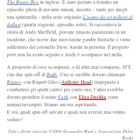
The Bionic Boy
in inglese. È stato portato a termine un
episodio pilota di novanta minuti, inserito – tanto per dargli
una spintarella – nella serie originale
L’uomo da sei milioni di
dollari
(quarta stagione, episodio sette). Si raccontava la
storia di Andy Sheffield, giovane rimasto paralizzato in un
incidente, che riceve due nuovissime gambe bioniche e viene
addestrato dal colonello Steve Austin in persona. Il progetto
però non ha avuto seguito e Andy è scomparso nel nulla.
A proposito di cose scomparse, o di altre mai comparse,
SFX
cita due spin-off di
Buffy
. Uno si sarebbe dovuto chiamare
Ripper
, con Rupert Giles (
Anthony Head
) impegnato a
combattere gli spiriti cattivi per conto suo; l’altro avrebbe
dovuto prendere il nome
Faith
con
Eliza Dushku
come
ammazzavampiri. Stiamo ancora aspettando.
E voi, quali spin-off salvate e quali non avreste mai voluto
vedere?
Tutti i diritti riservati ©2009 Alessandro Murè e Associazione Delos
Books