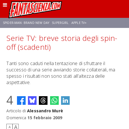
SPIDER-MAN: BRAND NEW DAY
SUPERGIRL
APPLE TV+
Serie TV: breve storia degli spin-
FRANCO RICCIARDIELLO
ZENDAYA
STAR TREK
AVENGERS: DOOMSDAY
off (scadenti)
NETFLIX
SADIE SINK
STAR TREK: STRANGE NEW WORLDS
Tanti sono caduti nella tentazione di sfruttare il
successo di una serie avviando storie collaterali, ma
spesso i risultati non sono stati all'altezza delle
aspettative.
4
Articolo di
Alessandro Murè
Domenica
15 febbraio 2009
A
A