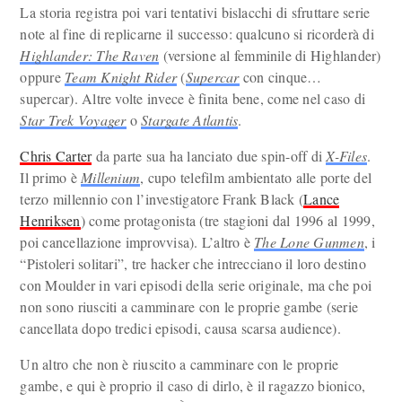
La storia registra poi vari tentativi bislacchi di sfruttare serie
note al fine di replicarne il successo: qualcuno si ricorderà di
Highlander: The Raven
(versione al femminile di Highlander)
oppure
Team Knight Rider
(
Supercar
con cinque…
supercar). Altre volte invece è finita bene, come nel caso di
Star Trek Voyager
o
Stargate Atlantis
.
Chris Carter
da parte sua ha lanciato due spin-off di
X-Files
.
Il primo è
Millenium
, cupo telefilm ambientato alle porte del
terzo millennio con l’investigatore Frank Black (
Lance
Henriksen
) come protagonista (tre stagioni dal 1996 al 1999,
poi cancellazione improvvisa). L’altro è
The Lone Gunmen
, i
“Pistoleri solitari”, tre hacker che intrecciano il loro destino
con Moulder in vari episodi della serie originale, ma che poi
non sono riusciti a camminare con le proprie gambe (serie
cancellata dopo tredici episodi, causa scarsa audience).
Un altro che non è riuscito a camminare con le proprie
gambe, e qui è proprio il caso di dirlo, è il ragazzo bionico,