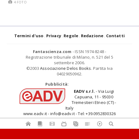
4 FOTO
Termini d'uso
Privacy
Regole
Redazione
Contatti
Fantascienza.com
- ISSN 1974-8248 -
Registrazione tribunale di Milano, n. 521 del 5
settembre 2006.
©2003
Associazione Delos Books
. Partita Iva
04029050962.
Pubblicità:
EADV s.r.l.
- Via Luigi
Capuana, 11 - 95030
Tremestieri Etneo (CT) -
Italy
www.eadv.it - info@eadv.it - Tel: +39.0952830326