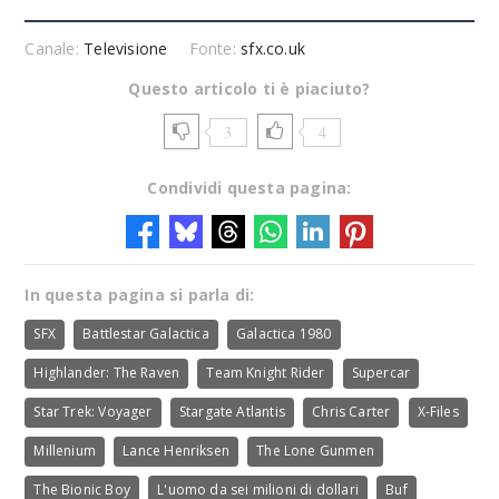
Canale:
Televisione
Fonte:
sfx.co.uk
Questo articolo ti è piaciuto?
3
4
Condividi questa pagina:
In questa pagina si parla di:
SFX
Battlestar Galactica
Galactica 1980
Highlander: The Raven
Team Knight Rider
Supercar
Star Trek: Voyager
Stargate Atlantis
Chris Carter
X-Files
Millenium
Lance Henriksen
The Lone Gunmen
The Bionic Boy
L'uomo da sei milioni di dollari
Buf