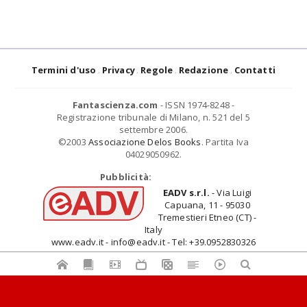
Termini d'uso
Privacy
Regole
Redazione
Contatti
Fantascienza.com
- ISSN 1974-8248 -
Registrazione tribunale di Milano, n. 521 del 5
settembre 2006.
©2003
Associazione Delos Books
. Partita Iva
04029050962.
Pubblicità:
EADV s.r.l.
- Via Luigi
Capuana, 11 - 95030
Tremestieri Etneo (CT) -
Italy
www.eadv.it - info@eadv.it - Tel: +39.0952830326