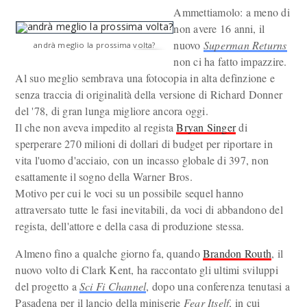
Ammettiamolo: a meno di
non avere 16 anni, il
nuovo
Superman Returns
andrà meglio la prossima volta?
non ci ha fatto impazzire.
Al suo meglio sembrava una fotocopia in alta definzione e
senza traccia di originalità della versione di Richard Donner
del '78, di gran lunga migliore ancora oggi.
Il che non aveva impedito al regista
Bryan Singer
di
sperperare 270 milioni di dollari di budget per riportare in
vita l'uomo d'acciaio, con un incasso globale di 397, non
esattamente il sogno della Warner Bros.
Motivo per cui le voci su un possibile sequel hanno
attraversato tutte le fasi inevitabili, da voci di abbandono del
regista, dell'attore e della casa di produzione stessa.
Almeno fino a qualche giorno fa, quando
Brandon Routh
, il
nuovo volto di Clark Kent, ha raccontato gli ultimi sviluppi
del progetto a
Sci Fi Channel
, dopo una conferenza tenutasi a
Pasadena per il lancio della miniserie
Fear Itself
, in cui