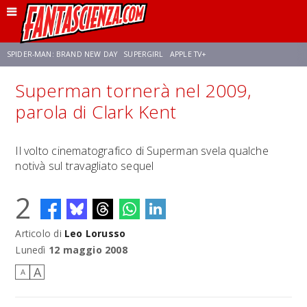
SPIDER-MAN: BRAND NEW DAY
SUPERGIRL
APPLE TV+
Superman tornerà nel 2009,
FRANCO RICCIARDIELLO
ZENDAYA
AVENGERS: DOOMSDAY
STAR TREK
parola di Clark Kent
NETFLIX
SADIE SINK
STAR TREK: STRANGE NEW WORLDS
Il volto cinematografico di Superman svela qualche
notivà sul travagliato sequel
2
Articolo di
Leo Lorusso
Lunedì
12 maggio 2008
A
A