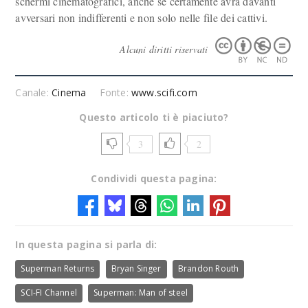
schermi cinematografici, anche se certamente avrà davanti
avversari non indifferenti e non solo nelle file dei cattivi.
Alcuni diritti riservati
Canale:
Cinema
Fonte:
www.scifi.com
Questo articolo ti è piaciuto?
3
2
Condividi questa pagina:
In questa pagina si parla di:
Superman Returns
Bryan Singer
Brandon Routh
SCI-FI Channel
Superman: Man of steel