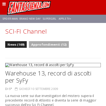
SPIDER-MAN: BRAND NEW DAY
SUPERGIRL
APPLE TV+
SCI-FI Channel
FRANCO RICCIARDIELLO
ZENDAYA
STAR TREK
AVENGERS: DOOMSDAY
News (169)
Approfondimenti (12)
NETFLIX
SADIE SINK
CELIA ROSE GOODING
Warehouse 13, record di ascolti
per SyFy
DI S*
GIOVEDÌ 10 SETTEMBRE 2009
La nuova serie sui due investigatori del mistero supera il
precedente record di
Atlantis
e diventa la serie di maggior
successo dell'ex Sci Fi Channel.