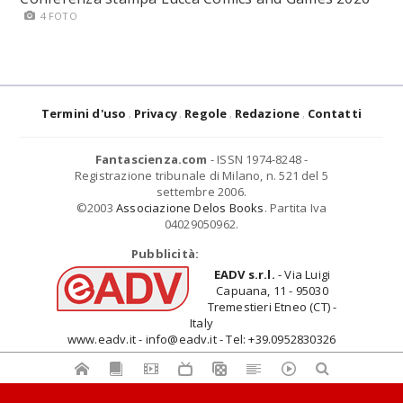
4 FOTO
Termini d'uso
Privacy
Regole
Redazione
Contatti
Fantascienza.com
- ISSN 1974-8248 -
Registrazione tribunale di Milano, n. 521 del 5
settembre 2006.
©2003
Associazione Delos Books
. Partita Iva
04029050962.
Pubblicità:
EADV s.r.l.
- Via Luigi
Capuana, 11 - 95030
Tremestieri Etneo (CT) -
Italy
www.eadv.it - info@eadv.it - Tel: +39.0952830326