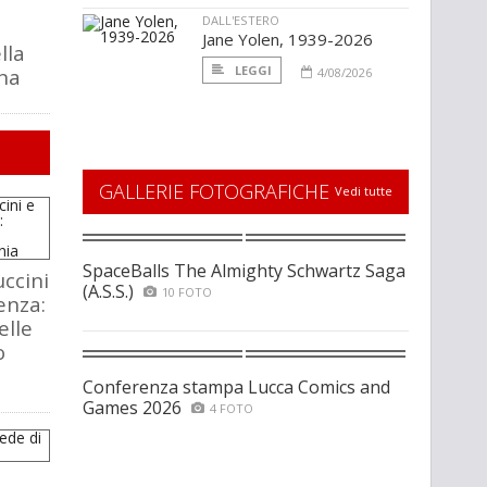
DALL'ESTERO
Jane Yolen, 1939-2026
lla
LEGGI
na
4/08/2026
GALLERIE FOTOGRAFICHE
Vedi tutte
SpaceBalls The Almighty Schwartz Saga
ccini
(A.S.S.)
10 FOTO
enza:
elle
o
Conferenza stampa Lucca Comics and
Games 2026
4 FOTO