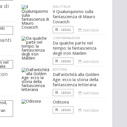
a di
DALL'ITALIA
Il Qualunquismo sulla
fantascienza di Mauro
Covacich
LEGGI
26/07/2026
CONTAMINAZIONI
vanti
Da qualche parte nel
tempo: la fantascienza
degli Iron Maiden
LEGGI
26/07/2026
EDITORIA
con
Dall’antichità alla Golden
Age: ecco la storia della
fantascienza letteraria
LEGGI
16/07/2026
Odissea
LEGGI
15/07/2026