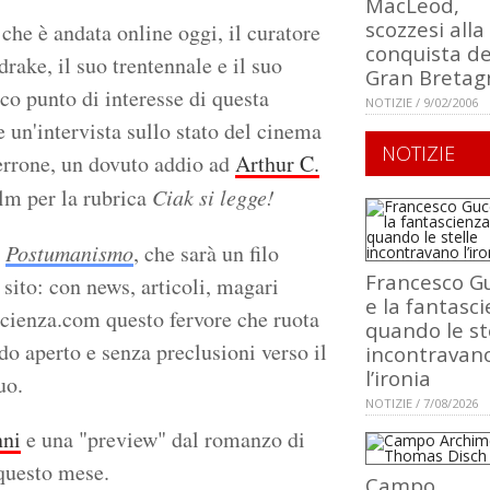
MacLeod,
scozzesi alla
che è andata online oggi, il curatore
conquista de
rake, il suo trentennale e il suo
Gran Bretag
co punto di interesse di questa
NOTIZIE / 9/02/2006
 un'intervista sullo stato del cinema
NOTIZIE
errone, un dovuto addio ad
Arthur C.
lm per la rubrica
Ciak si legge!
a
Postumanismo
, che sarà un filo
Francesco Gu
 sito: con news, articoli, magari
e la fantasci
cienza.com questo fervore che ruota
quando le st
do aperto e senza preclusioni verso il
incontravan
l’ironia
uo.
NOTIZIE / 7/08/2026
nni
e una "preview" dal romanzo di
 questo mese.
Campo