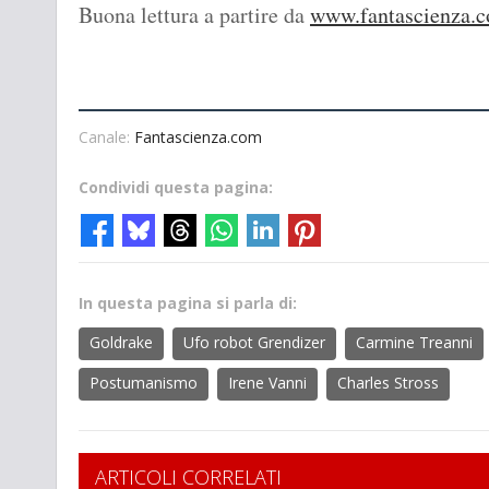
Buona lettura a partire da
www.fantascienza.c
Canale:
Fantascienza.com
Condividi questa pagina:
In questa pagina si parla di:
Goldrake
Ufo robot Grendizer
Carmine Treanni
Postumanismo
Irene Vanni
Charles Stross
ARTICOLI CORRELATI