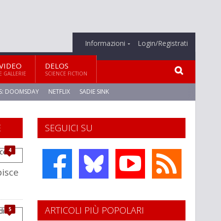
Informazioni
Login/Registrati
VIDEO
DELOS
E GALLERIE
SCIENCE FICTION
S: DOOMSDAY
NETFLIX
SADIE SINK
E
SEGUICI SU
4
isce
ARTICOLI PIÙ POPOLARI
5