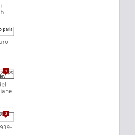
i
ch
uro
1
del
liane
2
1939-