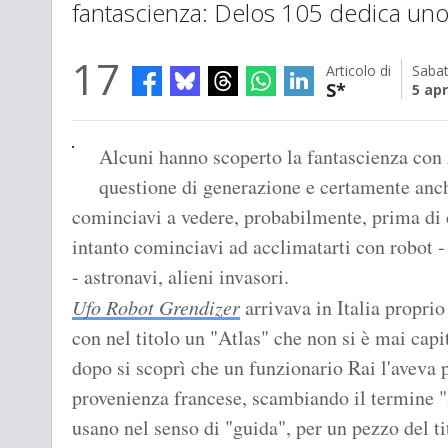
fantascienza: Delos 105 dedica uno
17
Articolo di
Saba
S*
5 apr
Alcuni hanno scoperto la fantascienza con
questione di generazione e certamente anch
cominciavi a vedere, probabilmente, prima di
intanto cominciavi ad acclimatarti con robot -
- astronavi, alieni invasori.
Ufo Robot Grendizer
arrivava in Italia proprio
con nel titolo un "Atlas" che non si è mai capi
dopo si scoprì che un funzionario Rai l'aveva p
provenienza francese, scambiando il termine "at
usano nel senso di "guida", per un pezzo del ti