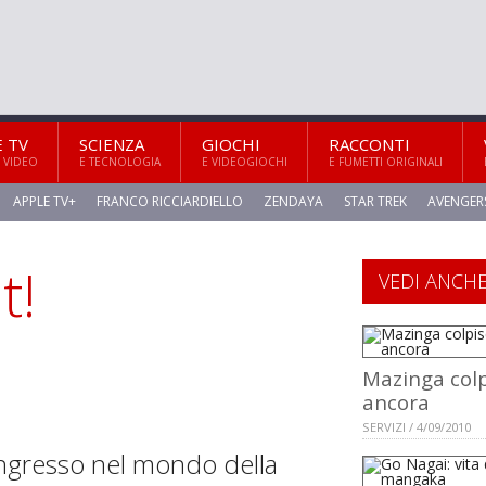
E TV
SCIENZA
GIOCHI
RACCONTI
 VIDEO
E TECNOLOGIA
E VIDEOGIOCHI
E FUMETTI ORIGINALI
APPLE TV+
FRANCO RICCIARDIELLO
ZENDAYA
STAR TREK
AVENGER
t!
VEDI ANCH
Mazinga colp
ancora
SERVIZI / 4/09/2010
'ingresso nel mondo della