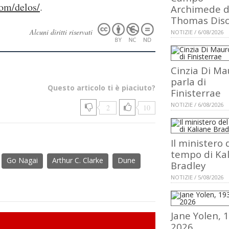
om/delos/
.
Archimede d
Thomas Dis
Alcuni diritti riservati
NOTIZIE / 6/08/2026
Cinzia Di Ma
parla di
Questo articolo ti è piaciuto?
Finisterrae
NOTIZIE / 6/08/2026
2
10
Il ministero 
tempo di Ka
Go Nagai
Arthur C. Clarke
Dune
Bradley
NOTIZIE / 5/08/2026
Jane Yolen, 
2026