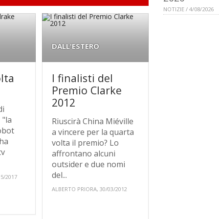
NOTIZIE / 4/08/2026
DALL'ESTERO
lta
I finalisti del
Premio Clarke
2012
di
 "la
Riuscirà China Miéville
obot
a vincere per la quarta
 ha
volta il premio? Lo
tv
affrontano alcuni
outsider e due nomi
del...
5/2017
ALBERTO PRIORA, 30/03/2012