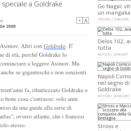
 speciale a Goldrake
Go Nagai: vit
un mangaka
A
SPECIALI / 5/04/2008
to
A
ile 2008
Delos 102, a
 Asimov. Altri con
Goldrake
. E'
tutta
e di età, perché Goldrake lo
NOTIZIE / 2/09/2007
 cominciare a leggere Asimov. Ma
 anche se giganteschi e non senzienti
Napoli Comi
nel segno di
Goldrake
 trent'anni fa, ribattezzato Goldrake e
NOTIZIE / 26/04/2007
to bene cosa c'entrasse: solo anni
reso da una guida alla serie di
las", ovvero atlante, che i francesi
tolo stesso.
Stross e