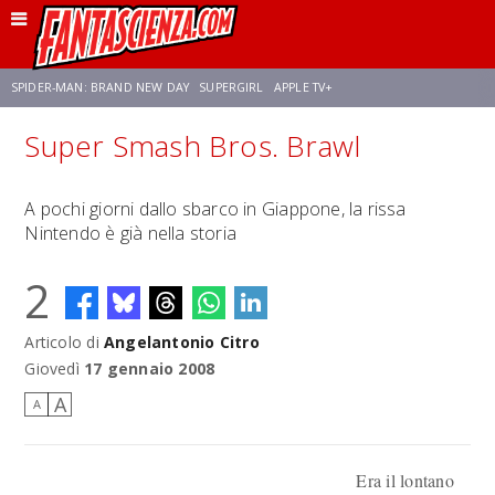
SPIDER-MAN: BRAND NEW DAY
SUPERGIRL
APPLE TV+
Super Smash Bros. Brawl
FRANCO RICCIARDIELLO
ZENDAYA
STAR TREK
AVENGERS: DOOMSDAY
A pochi giorni dallo sbarco in Giappone, la rissa
Nintendo è già nella storia
NETFLIX
SADIE SINK
STAR TREK: STRANGE NEW WORLDS
2
Articolo di
Angelantonio Citro
Giovedì
17 gennaio 2008
A
A
Era il lontano