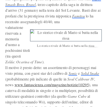
Smash Bros. Brawl
, terzo capitolo della saga in dirittura
d'arrivo (31 gennaio) nella terra del Sol Levante. Basti dire ai
profani che la prestigiosa rivista nipponica
Famitsu
lo ha
recensito assegnandogli 40/40, una
valutazione
riservata a
memoria
d'uomo a
Lo storico rivale di Mario si butta nella rissa
pochissimi titoli
(tra questi
Zelda
:
Ocarina of Time
).
Il motivo è presto detto: un assortimento di personaggi mai
visto prima, con guest star del calibro di
Sonic
e
Solid Snake
(probabilmente più indicate di quelle in
Soul Calibour IV
,
news
www.fantascienza.com/magazine/notizie/10295
), una
caterva di modalità in singolo e in multiplayer, possibilità di
utilizzare qualsiasi controller (da quello
Game Cube
al
singolo telecomando
Wii
), supporto dell'online, editor di