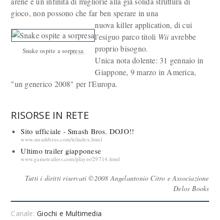
arene e un infinità di migliorie alla già solida struttura di
gioco, non possono che far ben sperare in una
nuova killer application, di cui
l'esiguo parco titoli
Wii
avrebbe
proprio bisogno.
Snake ospite a sorpresa
Unica nota dolente: 31 gennaio in
Giappone, 9 marzo in America,
"un generico 2008" per l'Europa.
RISORSE IN RETE
Sito ufficiale - Smash Bros. DOJO!!
www.smashbros.com/it/index.html
Ultimo trailer giapponese
www.gametrailers.com/player/29714.html
Tutti i diritti riservati ©2008 Angelantonio Citro e Associazione
Delos Books
Canale:
Giochi e Multimedia