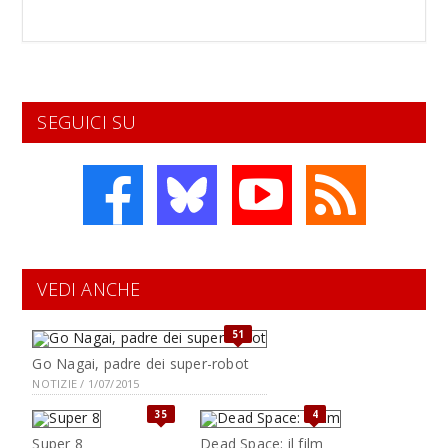
SEGUICI SU
VEDI ANCHE
51
Go Nagai, padre dei super-robot
NOTIZIE / 1/07/2015
35
4
Super 8
Dead Space: il film