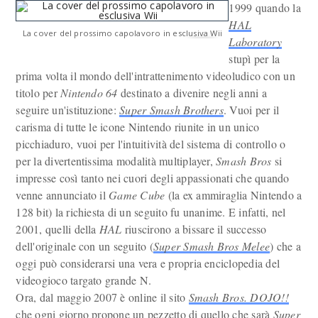
1999 quando la
HAL
La cover del prossimo capolavoro in esclusiva Wii
Laboratory
stupì per la
prima volta il mondo dell'intrattenimento videoludico con un
titolo per
Nintendo 64
destinato a divenire negli anni a
seguire un'istituzione:
Super Smash Brothers
. Vuoi per il
carisma di tutte le icone Nintendo riunite in un unico
picchiaduro, vuoi per l'intuitività del sistema di controllo o
per la divertentissima modalità multiplayer,
Smash Bros
si
impresse così tanto nei cuori degli appassionati che quando
venne annunciato il
Game Cube
(la ex ammiraglia Nintendo a
128 bit) la richiesta di un seguito fu unanime. E infatti, nel
2001, quelli della
HAL
riuscirono a bissare il successo
dell'originale con un seguito (
Super Smash Bros Melee
) che a
oggi può considerarsi una vera e propria enciclopedia del
videogioco targato grande N.
Ora, dal maggio 2007 è online il sito
Smash Bros. DOJO!!
che ogni giorno propone un pezzetto di quello che sarà
Super