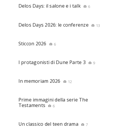
Delos Days: il salone e i talk
6
Delos Days 2026: le conferenze
13
Sticcon 2026
6
I protagonisti di Dune Parte 3
9
In memoriam 2026
12
Prime immagini della serie The
Testaments
6
Un classico del teen drama
7