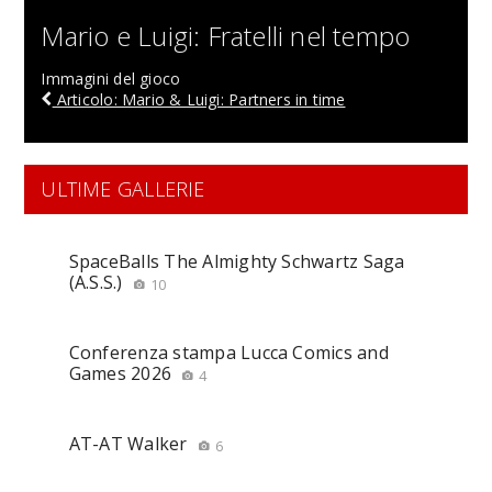
Mario e Luigi: Fratelli nel tempo
Immagini del gioco
Articolo: Mario & Luigi: Partners in time
ULTIME GALLERIE
SpaceBalls The Almighty Schwartz Saga
(A.S.S.)
10
Conferenza stampa Lucca Comics and
Games 2026
4
AT-AT Walker
6