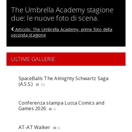
The Umbrella Academy stagione
due: le nuove foto di scena.
Articolo: The Umbrella Academy, prime foto della
seconda stagione
ULTIME GALLERIE
SpaceBalls The Almighty Schwartz Saga
(A.S.S.)
10
Conferenza stampa Lucca Comics and
Games 2026
4
AT-AT Walker
6