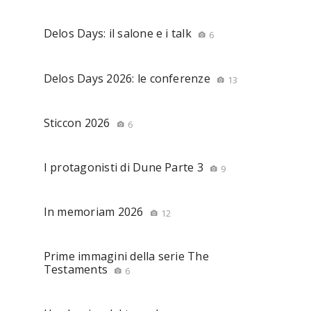
Delos Days: il salone e i talk
6
Delos Days 2026: le conferenze
13
Sticcon 2026
6
I protagonisti di Dune Parte 3
9
In memoriam 2026
12
Prime immagini della serie The
Testaments
6