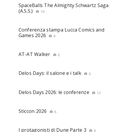
SpaceBalls The Almighty Schwartz Saga
(A.S.S.)
10
Conferenza stampa Lucca Comics and
Games 2026
4
AT-AT Walker
6
Delos Days: il salone e i talk
6
Delos Days 2026: le conferenze
13
Sticcon 2026
6
I protagonisti di Dune Parte 3
9