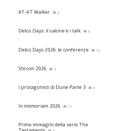
AT-AT Walker
6
Delos Days: il salone e i talk
6
Delos Days 2026: le conferenze
13
Sticcon 2026
6
I protagonisti di Dune Parte 3
9
In memoriam 2026
11
Prime immagini della serie The
Testaments
6