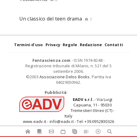
Un classico del teen drama
7
Termini d'uso
Privacy
Regole
Redazione
Contatti
Fantascienza.com
- ISSN 1974-8248 -
Registrazione tribunale di Milano, n. 521 del 5
settembre 2006.
©2003
Associazione Delos Books
. Partita Iva
04029050962.
Pubblicità:
EADV s.r.l.
- Via Luigi
Capuana, 11 - 95030
Tremestieri Etneo (CT) -
Italy
www.eadv.it - info@eadv.it - Tel: +39.0952830326