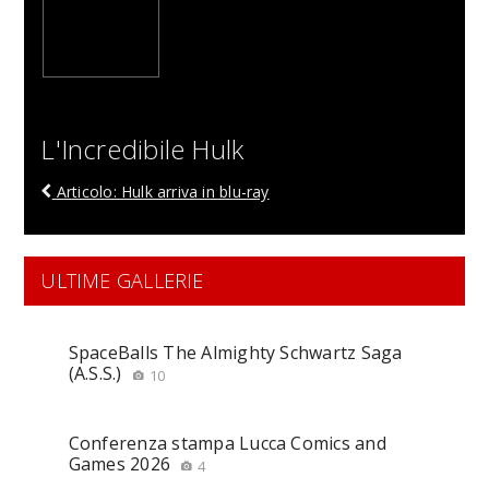
L'Incredibile Hulk
Articolo: Hulk arriva in blu-ray
ULTIME GALLERIE
SpaceBalls The Almighty Schwartz Saga
(A.S.S.)
10
Conferenza stampa Lucca Comics and
Games 2026
4