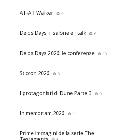
AT-AT Walker
6
Delos Days: il salone e i talk
6
Delos Days 2026: le conferenze
13
Sticcon 2026
6
I protagonisti di Dune Parte 3
9
In memoriam 2026
11
Prime immagini della serie The
Testaments
6