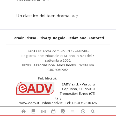
Un classico del teen drama
7
Termini d'uso
Privacy
Regole
Redazione
Contatti
Fantascienza.com
- ISSN 1974-8248 -
Registrazione tribunale di Milano, n. 521 del 5
settembre 2006.
©2003
Associazione Delos Books
. Partita Iva
04029050962.
Pubblicità:
EADV s.r.l.
- Via Luigi
Capuana, 11 - 95030
Tremestieri Etneo (CT) -
Italy
www.eadv.it - info@eadv.it - Tel: +39.0952830326