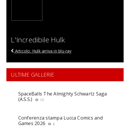
L'Incredibile Hulk
Articolo: Hulk arriva in blu-ray
ULTIME GALLERIE
SpaceBalls The Almighty Schwartz Saga
(A.S.S.)
10
Conferenza stampa Lucca Comics and
Games 2026
4