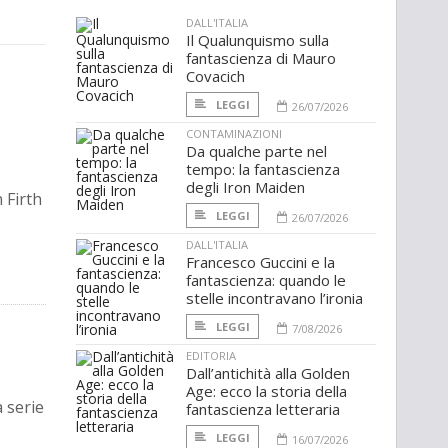
DALL'ITALIA
Il Qualunquismo sulla
fantascienza di Mauro
Covacich
LEGGI
26/07/2026
CONTAMINAZIONI
Da qualche parte nel
tempo: la fantascienza
degli Iron Maiden
 Firth
LEGGI
26/07/2026
DALL'ITALIA
Francesco Guccini e la
fantascienza: quando le
stelle incontravano l’ironia
LEGGI
7/08/2026
EDITORIA
Dall’antichità alla Golden
Age: ecco la storia della
 serie
fantascienza letteraria
LEGGI
16/07/2026