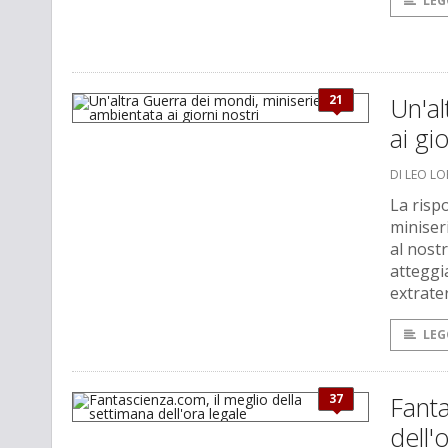
LEG
21
Un'al
ai gi
DI LEO L
La rispo
miniseri
al nostr
atteggia
extrater
LEG
37
Fanta
dell'