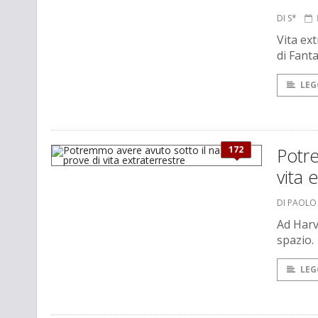
DI S*
Vita ex
di Fant
LEG
172
Potre
vita 
DI PAOLO
Ad Harv
spazio.
LEG