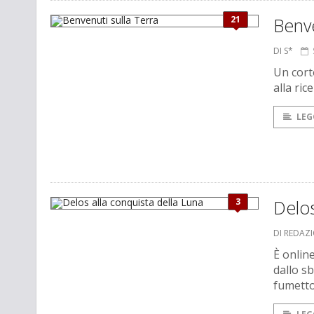
21
Benve
DI S*
Un cort
alla ric
LEG
3
Delos
DI REDAZ
È onlin
dallo sb
fumett