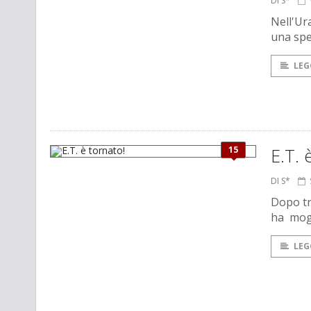
DI S*
Nell'Ura
una spe
LEG
15
E.T. 
DI S*
Dopo tre
ha mogl
LEG