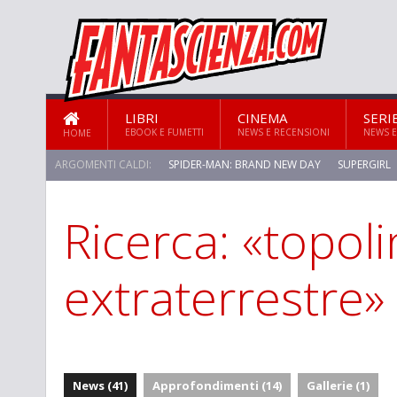
LIBRI
CINEMA
SERI
EBOOK E FUMETTI
NEWS E RECENSIONI
NEWS E
HOME
ARGOMENTI CALDI:
SPIDER-MAN: BRAND NEW DAY
SUPERGIRL
Ricerca: «topoli
STAR TREK: STRANGE NEW WORLDS
extraterrestre»
News (41)
Approfondimenti (14)
Gallerie (1)