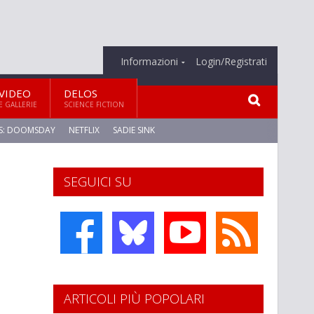
Informazioni
Login/Registrati
VIDEO
DELOS
E GALLERIE
SCIENCE FICTION
S: DOOMSDAY
NETFLIX
SADIE SINK
SEGUICI SU
ARTICOLI PIÙ POPOLARI