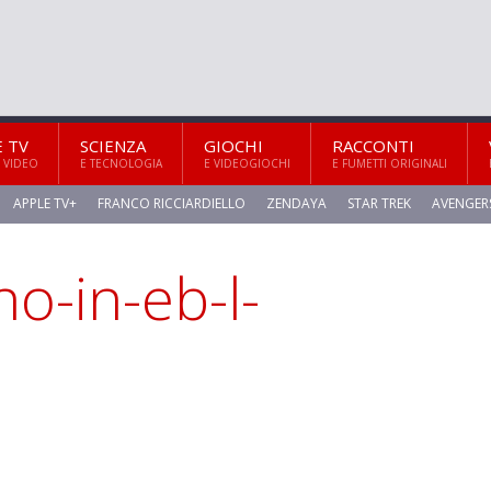
E TV
SCIENZA
GIOCHI
RACCONTI
 VIDEO
E TECNOLOGIA
E VIDEOGIOCHI
E FUMETTI ORIGINALI
APPLE TV+
FRANCO RICCIARDIELLO
ZENDAYA
STAR TREK
AVENGER
no-in-eb-l-