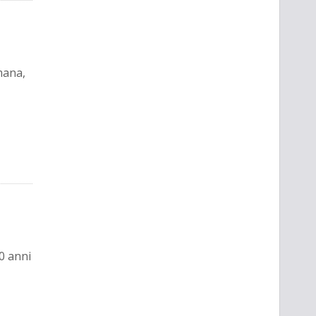
mana,
50 anni