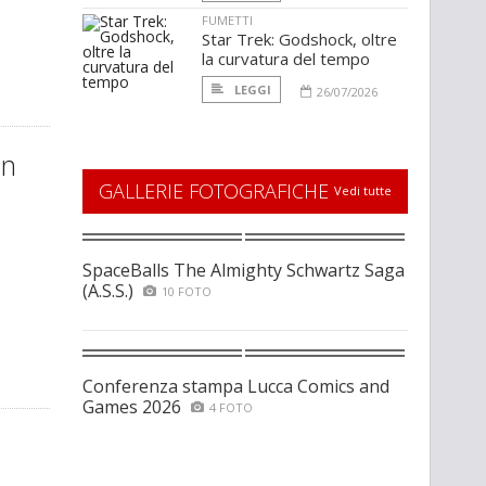
FUMETTI
Star Trek: Godshock, oltre
la curvatura del tempo
LEGGI
26/07/2026
un
GALLERIE FOTOGRAFICHE
Vedi tutte
SpaceBalls The Almighty Schwartz Saga
(A.S.S.)
10 FOTO
Conferenza stampa Lucca Comics and
Games 2026
4 FOTO