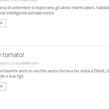
VENERDÌ 4 SETTEMBRE 2020
nia di settembre si esplorano gli abissi marini alieni, habitat
cie intelligente extraterrestre
GI
è tornato!
SABATO 30 NOVEMBRE 2019
ntasette anni un vecchio amico torna a far visita a Elliott, 
ie e due figli
GI