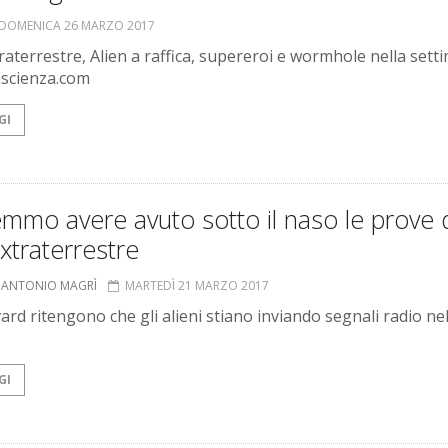
DOMENICA 26 MARZO 2017
traterrestre, Alien a raffica, supereroi e wormhole nella set
ascienza.com
GI
mmo avere avuto sotto il naso le prove 
extraterrestre
 ANTONIO MAGRÌ
MARTEDÌ 21 MARZO 2017
ard ritengono che gli alieni stiano inviando segnali radio ne
GI