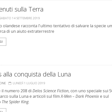
nuti sulla Terra
SABATO 14 SETTEMBRE 2019
o olandese racconta l'ultimo tentativo di salvare la specie u
erca di un aiuto extraterrestre
GI
 alla conquista della Luna
IONE
LUNEDÌ 1 LUGLIO 2019
e il numero 208 di
Delos Science Fiction
, con uno speciale sui 
arco sulla Luna e articoli sul film
X-Men – Dark Phoenix
e sul
o
The Spider King
.