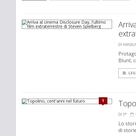
Arriv
extra
DI ANGEL
Protago
Blunt, 
LEG
1
Topol
DI S*
Lo stor
di stori