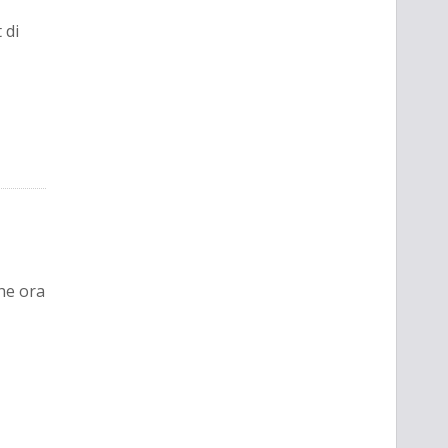
 di
che ora