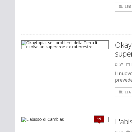
LEG
Okayt
super
DI S*
Il nuov
prevede
LEG
19
L'abi