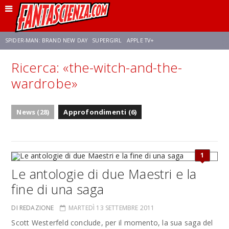
SPIDER-MAN: BRAND NEW DAY
SUPERGIRL
APPLE TV+
Ricerca: «the-witch-and-the-
FRANCO RICCIARDIELLO
ZENDAYA
STAR TREK
AVENGERS: DOOMSDAY
wardrobe»
NETFLIX
SADIE SINK
STAR TREK: STRANGE NEW WORLDS
News (28)
Approfondimenti (6)
1
Le antologie di due Maestri e la
fine di una saga
DI REDAZIONE
MARTEDÌ 13 SETTEMBRE 2011
Scott Westerfeld conclude, per il momento, la sua saga del