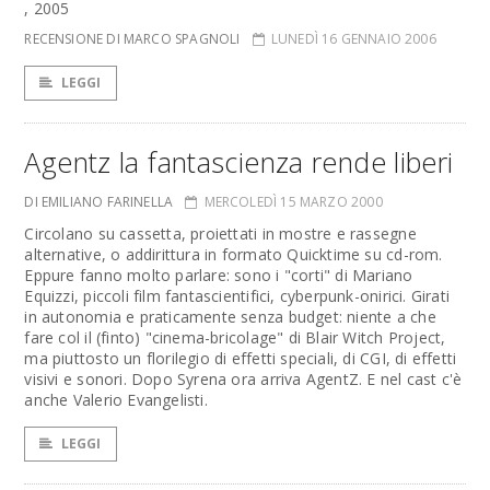
, 2005
RECENSIONE DI MARCO SPAGNOLI
LUNEDÌ 16 GENNAIO 2006
LEGGI
Agentz la fantascienza rende liberi
DI EMILIANO FARINELLA
MERCOLEDÌ 15 MARZO 2000
Circolano su cassetta, proiettati in mostre e rassegne
alternative, o addirittura in formato Quicktime su cd-rom.
Eppure fanno molto parlare: sono i "corti" di Mariano
Equizzi, piccoli film fantascientifici, cyberpunk-onirici. Girati
in autonomia e praticamente senza budget: niente a che
fare col il (finto) "cinema-bricolage" di Blair Witch Project,
ma piuttosto un florilegio di effetti speciali, di CGI, di effetti
visivi e sonori. Dopo Syrena ora arriva AgentZ. E nel cast c'è
anche Valerio Evangelisti.
LEGGI