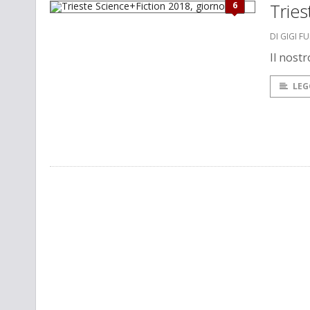
6
Tries
DI GIGI F
Il nostr
LEG