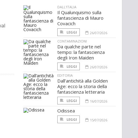
DALL'ITALIA
Il Qualunquismo sulla
fantascienza di Mauro
Covacich
val
LEGGI
26/07/2026
CONTAMINAZIONI
Da qualche parte nel
tempo: la fantascienza
degli Iron Maiden
LEGGI
26/07/2026
EDITORIA
Dall’antichità alla Golden
Age: ecco la storia della
fantascienza letteraria
LEGGI
16/07/2026
Odissea
LEGGI
15/07/2026