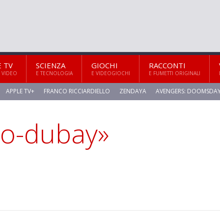
E TV
SCIENZA
GIOCHI
RACCONTI
 VIDEO
E TECNOLOGIA
E VIDEOGIOCHI
E FUMETTI ORIGINALI
APPLE TV+
FRANCO RICCIARDIELLO
ZENDAYA
AVENGERS: DOOMSDA
no-dubay»