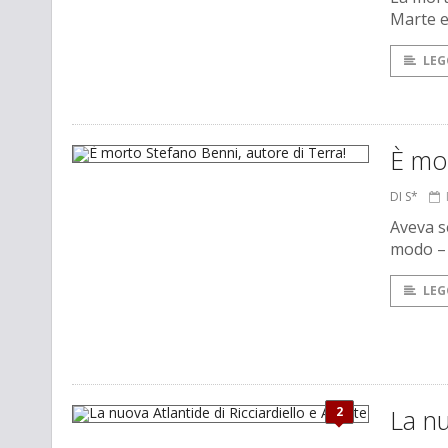
Marte e
LEG
È mor
DI S*
Aveva s
modo – l
LEG
2
La nu