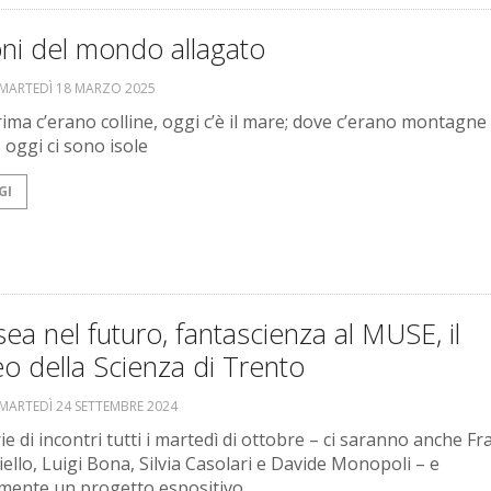
oni del mondo allagato
MARTEDÌ 18 MARZO 2025
ima c’erano colline, oggi c’è il mare; dove c’erano montagne
 oggi ci sono isole
GI
ea nel futuro, fantascienza al MUSE, il
 della Scienza di Trento
MARTEDÌ 24 SETTEMBRE 2024
e di incontri tutti i martedì di ottobre – ci saranno anche F
iello, Luigi Bona, Silvia Casolari e Davide Monopoli – e
mente un progetto espositivo.