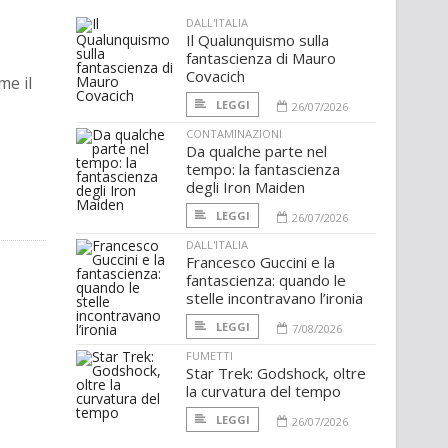
DALL'ITALIA
Il Qualunquismo sulla
fantascienza di Mauro
Covacich
me il
LEGGI
26/07/2026
CONTAMINAZIONI
Da qualche parte nel
tempo: la fantascienza
degli Iron Maiden
LEGGI
26/07/2026
DALL'ITALIA
Francesco Guccini e la
fantascienza: quando le
stelle incontravano l’ironia
LEGGI
7/08/2026
FUMETTI
Star Trek: Godshock, oltre
la curvatura del tempo
LEGGI
26/07/2026