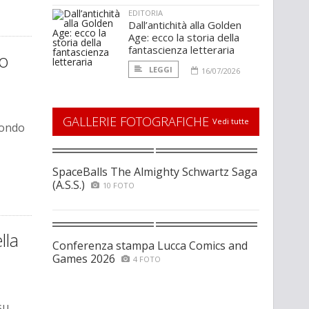
EDITORIA
Dall’antichità alla Golden
Age: ecco la storia della
fantascienza letteraria
io
LEGGI
16/07/2026
GALLERIE FOTOGRAFICHE
Vedi tutte
mondo
SpaceBalls The Almighty Schwartz Saga
(A.S.S.)
10 FOTO
lla
Conferenza stampa Lucca Comics and
Games 2026
4 FOTO
su