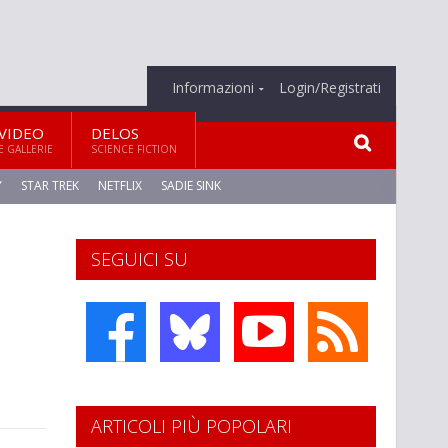
Informazioni
Login/Registrati
VIDEO
DELOS
E GALLERIE
SCIENCE FICTION
Y
STAR TREK
NETFLIX
SADIE SINK
SEGUICI SU
ARTICOLI PIÙ POPOLARI