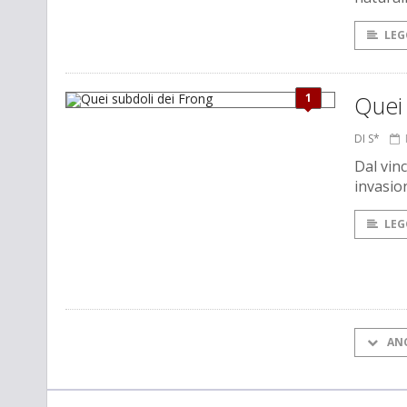
LEG
1
Quei 
DI S*
Dal vin
invasio
LEG
AN