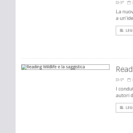
DI S*
La nuov
a un'id
LEG
Readi
DI S*
I condut
autori d
LEG