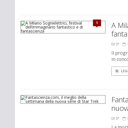
1
A Mil
fanta
DI S*
Il prog
in conc
LEG
Fanta
nuova
DI S*
La mort