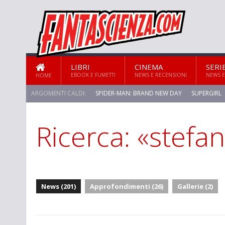
LIBRI
CINEMA
SERI
EBOOK E FUMETTI
NEWS E RECENSIONI
NEWS E
HOME
ARGOMENTI CALDI:
SPIDER-MAN: BRAND NEW DAY
SUPERGIRL
Ricerca: «stefa
STAR TREK: STRANGE NEW WORLDS
News (201)
Approfondimenti (26)
Gallerie (2)