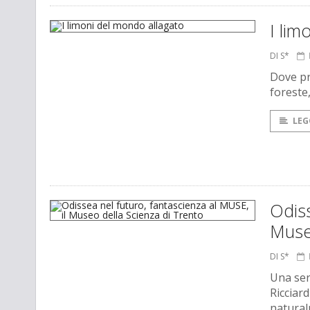
I lim
DI S*
Dove pr
foreste,
LEG
Odiss
Museo
DI S*
Una seri
Ricciard
natural