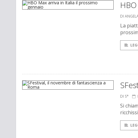
HBO M
DI ANGEL
La piatt
prossim
LEG
SFest
DI S*
Si chia
ricchis
LEG