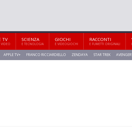
E TV
SCIENZA
GIOCHI
RACCONTI
 VIDEO
E TECNOLOGIA
E VIDEOGIOCHI
E FUMETTI ORIGINALI
APPLE TV+
FRANCO RICCIARDIELLO
ZENDAYA
STAR TREK
AVENGER