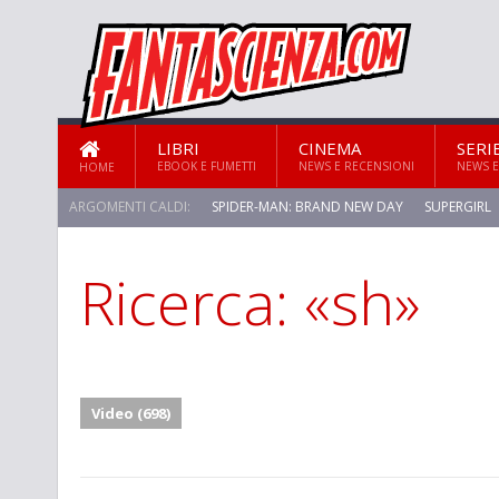
LIBRI
CINEMA
SERI
EBOOK E FUMETTI
NEWS E RECENSIONI
NEWS E
HOME
ARGOMENTI CALDI:
SPIDER-MAN: BRAND NEW DAY
SUPERGIRL
Ricerca: «sh»
STAR TREK: STRANGE NEW WORLDS
Video (698)