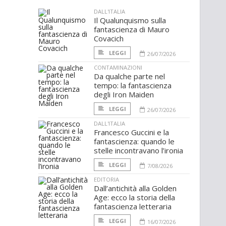
DALL'ITALIA
Il Qualunquismo sulla
fantascienza di Mauro
Covacich
LEGGI
26/07/2026
CONTAMINAZIONI
Da qualche parte nel
tempo: la fantascienza
degli Iron Maiden
LEGGI
26/07/2026
DALL'ITALIA
Francesco Guccini e la
fantascienza: quando le
stelle incontravano l’ironia
LEGGI
7/08/2026
EDITORIA
Dall’antichità alla Golden
Age: ecco la storia della
fantascienza letteraria
LEGGI
16/07/2026