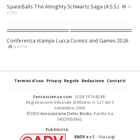
SpaceBalls The Almighty Schwartz Saga (A.S.S.)
10
FOTO
Conferenza stampa Lucca Comics and Games 2026
4 FOTO
Termini d'uso
Privacy
Regole
Redazione
Contatti
Fantascienza.com
- ISSN 1974-8248 -
Registrazione tribunale di Milano, n. 521 del 5
settembre 2006.
©2003
Associazione Delos Books
. Partita Iva
04029050962.
Pubblicità:
EADV s.r.l.
- Via Luigi