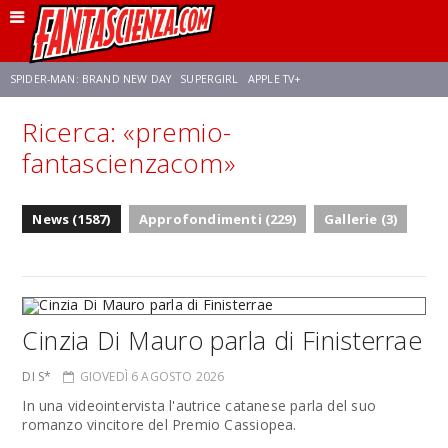
SPIDER-MAN: BRAND NEW DAY
SUPERGIRL
APPLE TV+
Ricerca: «premio-
FRANCO RICCIARDIELLO
ZENDAYA
AVENGERS: DOOMSDAY
STAR TREK
fantascienzacom»
NETFLIX
SADIE SINK
STAR TREK: STRANGE NEW WORLDS
News (1587)
Approfondimenti (229)
Gallerie (3)
Cinzia Di Mauro parla di Finisterrae
DI S*
GIOVEDÌ 6 AGOSTO 2026
In una videointervista l'autrice catanese parla del suo
romanzo vincitore del Premio Cassiopea.