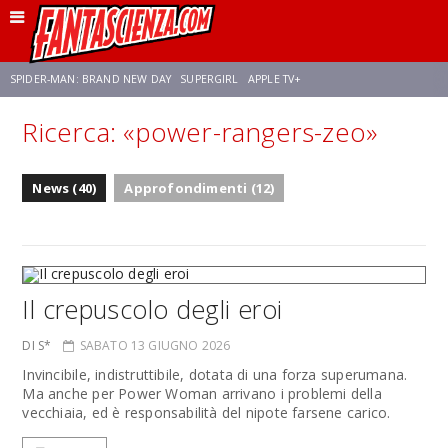
SPIDER-MAN: BRAND NEW DAY
SUPERGIRL
APPLE TV+
Ricerca: «power-rangers-zeo»
FRANCO RICCIARDIELLO
ZENDAYA
STAR TREK
AVENGERS: DOOMSDAY
News (40)
Approfondimenti (12)
NETFLIX
SADIE SINK
CELIA ROSE GOODING
Il crepuscolo degli eroi
DI S*
SABATO 13 GIUGNO 2026
Invincibile, indistruttibile, dotata di una forza superumana.
Ma anche per Power Woman arrivano i problemi della
vecchiaia, ed è responsabilità del nipote farsene carico.