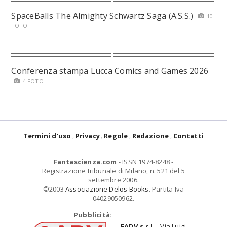
SpaceBalls The Almighty Schwartz Saga (A.S.S.)
10
FOTO
Conferenza stampa Lucca Comics and Games 2026
4 FOTO
Termini d'uso
Privacy
Regole
Redazione
Contatti
Fantascienza.com
- ISSN 1974-8248 -
Registrazione tribunale di Milano, n. 521 del 5
settembre 2006.
©2003
Associazione Delos Books
. Partita Iva
04029050962.
Pubblicità:
EADV s.r.l.
- Via Luigi