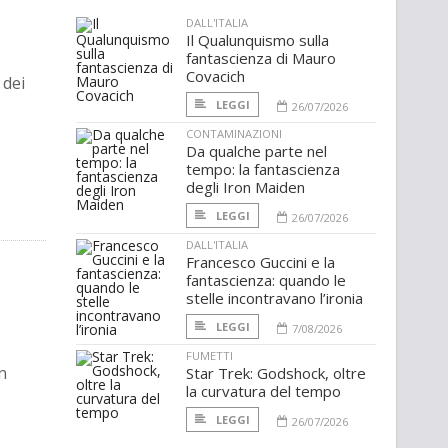
DALL'ITALIA
Il Qualunquismo sulla
fantascienza di Mauro
Covacich
 dei
LEGGI
26/07/2026
CONTAMINAZIONI
Da qualche parte nel
tempo: la fantascienza
degli Iron Maiden
LEGGI
26/07/2026
DALL'ITALIA
Francesco Guccini e la
a
fantascienza: quando le
stelle incontravano l’ironia
LEGGI
7/08/2026
FUMETTI
n
Star Trek: Godshock, oltre
la curvatura del tempo
LEGGI
26/07/2026