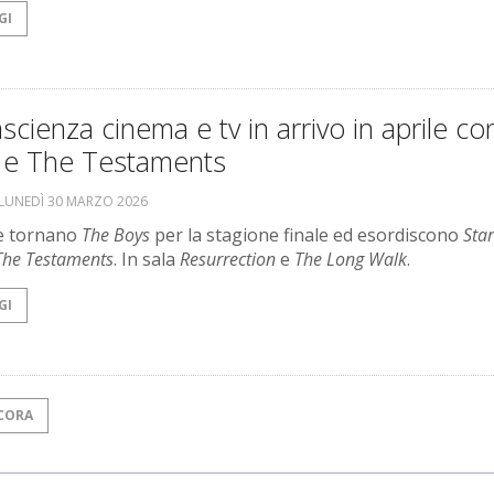
GI
scienza cinema e tv in arrivo in aprile co
 e The Testaments
LUNEDÌ 30 MARZO 2026
le tornano
The Boys
per la stagione finale ed esordiscono
Sta
The Testaments
. In sala
Resurrection
e
The Long Walk
.
GI
CORA