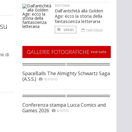
EDITORIA
Dall’antichità alla Golden
Age: ecco la storia della
fantascienza letteraria
 su
LEGGI
16/07/2026
GALLERIE FOTOGRAFICHE
Vedi tutte
ne di
SpaceBalls The Almighty Schwartz Saga
(A.S.S.)
10 FOTO
Conferenza stampa Lucca Comics and
Games 2026
4 FOTO