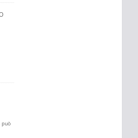
o
 può