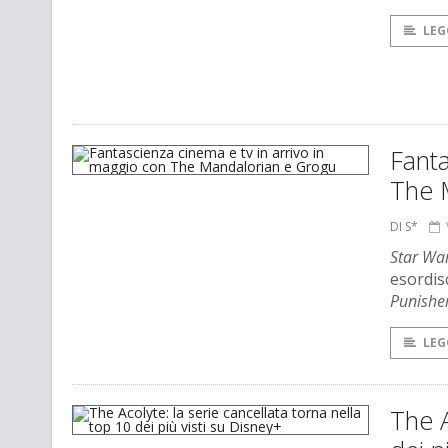
LEG
Fanta
The 
DI S*
Star Wa
esordisc
Punisher
LEG
The A