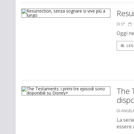
Resur
DI S*
Oggi nel
LEG
The T
dispo
DI ANGEL
La serie
essere 