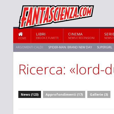
LIBRI
CINEMA
SERI
EBOOK E FUMETTI
NEWS E RECENSIONI
NEWS E
HOME
ARGOMENTI CALDI:
SPIDER-MAN: BRAND NEW DAY
SUPERGIRL
Ricerca: «lord-
STAR TREK: STRANGE NEW WORLDS
News (123)
Approfondimenti (17)
Gallerie (3)