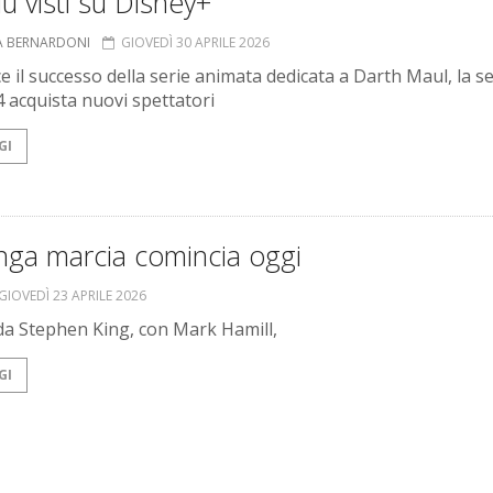
iù visti su Disney+
A BERNARDONI
GIOVEDÌ 30 APRILE 2026
e il successo della serie animata dedicata a Darth Maul, la se
4 acquista nuovi spettatori
GI
nga marcia comincia oggi
GIOVEDÌ 23 APRILE 2026
da Stephen King, con Mark Hamill,
GI