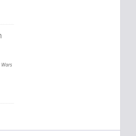
n
r Wars