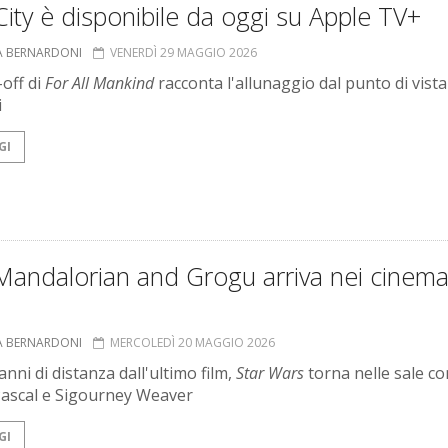
City è disponibile da oggi su Apple TV+
A BERNARDONI
VENERDÌ 29 MAGGIO 2026
-off di
For All Mankind
racconta l'allunaggio dal punto di vista
i
GI
Mandalorian and Grogu arriva nei cinem
A BERNARDONI
MERCOLEDÌ 20 MAGGIO 2026
anni di distanza dall'ultimo film,
Star Wars
torna nelle sale co
ascal e Sigourney Weaver
GI