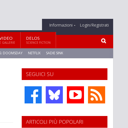
Informazioni
Login/Registrati
VIDEO
DELOS
E GALLERIE
SCIENCE FICTION
S: DOOMSDAY
NETFLIX
SADIE SINK
SEGUICI SU
ARTICOLI PIÙ POPOLARI