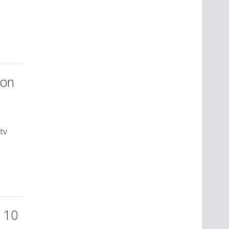
con
 tv
p 10