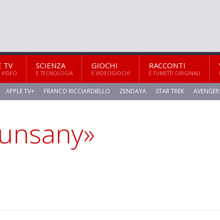
E TV
SCIENZA
GIOCHI
RACCONTI
 VIDEO
E TECNOLOGIA
E VIDEOGIOCHI
E FUMETTI ORIGINALI
APPLE TV+
FRANCO RICCIARDIELLO
ZENDAYA
STAR TREK
AVENGER
dunsany»