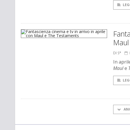
LEG
Fanta
Maul
DI S*
In apri
Maul
e
LEG
AN