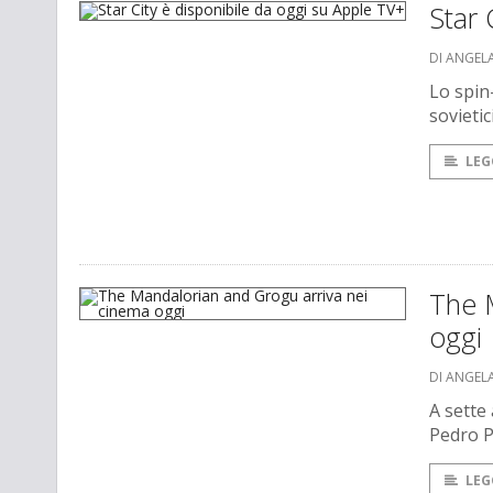
Star 
DI ANGEL
Lo spin
sovietic
LEG
The 
oggi
DI ANGEL
A sette 
Pedro P
LEG