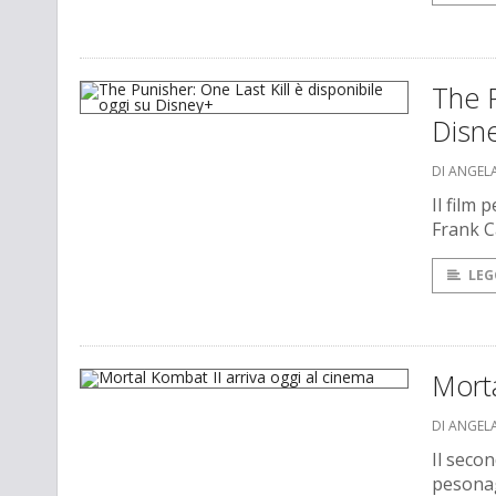
The P
Disn
DI ANGEL
Il film 
Frank C
LEG
Morta
DI ANGEL
Il seco
pesonag