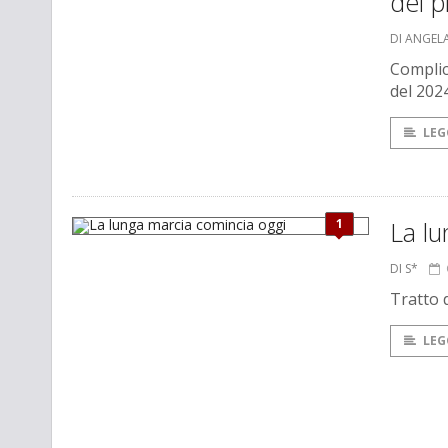
dei p
DI ANGEL
Complic
del 202
LEG
1
La lu
DI S*
Tratto 
LEG