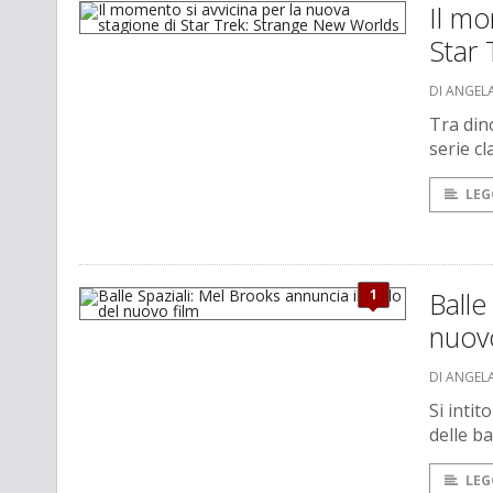
Il mo
Star
DI ANGEL
Tra dino
serie cl
LEG
1
Balle
nuovo
DI ANGEL
Si intit
delle ba
LEG