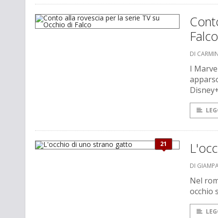
Conto
Falco
DI CARMI
I Marve
apparso 
Disney+
LEG
21
L'occ
DI GIAMP
Nel rom
occhio 
LEG