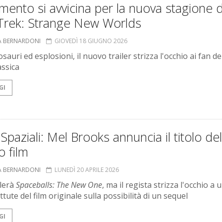
mento si avvicina per la nuova stagione d
 Trek: Strange New Worlds
A BERNARDONI
GIOVEDÌ 18 GIUGNO 2026
sauri ed esplosioni, il nuovo trailer strizza l'occhio ai fan de
assica
GI
 Spaziali: Mel Brooks annuncia il titolo del
 film
A BERNARDONI
LUNEDÌ 20 APRILE 2026
olerà
Spaceballs: The New One
, ma il regista strizza l'occhio a 
ttute del film originale sulla possibilità di un sequel
GI