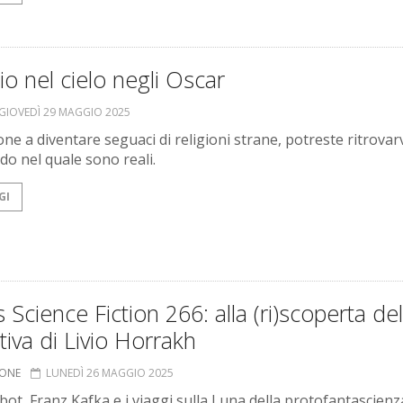
o nel cielo negli Oscar
GIOVEDÌ 29 MAGGIO 2025
ne a diventare seguaci di religioni strane, potreste ritrovarv
o nel quale sono reali.
GI
 Science Fiction 266: alla (ri)scoperta del
tiva di Livio Horrakh
IONE
LUNEDÌ 26 MAGGIO 2025
ot, Franz Kafka e i viaggi sulla Luna della protofantascienz