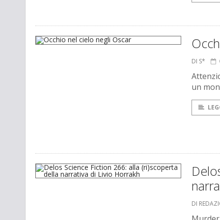
Occhi
DI S*
Attenzio
un mond
LEG
Delos
narra
DI REDAZ
Murderb