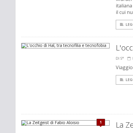
italiana
il cui 
LEG
L'occ
DI S*
Viaggio
LEG
1
La Ze