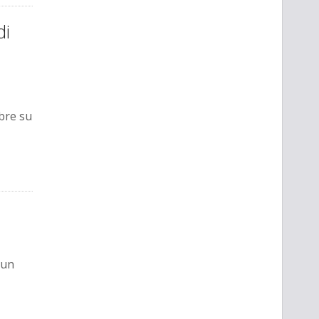
di
mbre su
 un