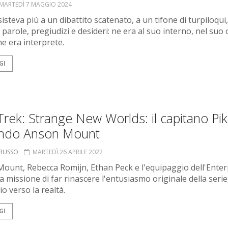
MARTEDÌ 7 MAGGIO 2024
steva più a un dibattito scatenato, a un tifone di turpiloqui
parole, pregiudizi e desideri: ne era al suo interno, nel suo 
ne era interprete.
GI
Trek: Strange New Worlds: il capitano Pi
ndo Anson Mount
ORUSSO
MARTEDÌ 26 APRILE 2022
ount, Rebecca Romijn, Ethan Peck e l'equipaggio dell'Enter
a missione di far rinascere l'entusiasmo originale della serie
o verso la realtà.
GI