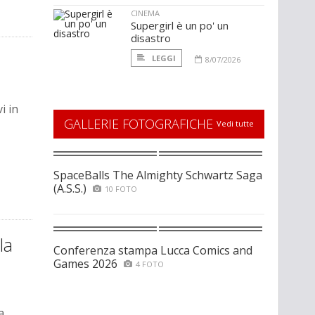
CINEMA
Supergirl è un po' un
disastro
LEGGI
8/07/2026
i in
GALLERIE FOTOGRAFICHE
Vedi tutte
SpaceBalls The Almighty Schwartz Saga
(A.S.S.)
10 FOTO
la
Conferenza stampa Lucca Comics and
Games 2026
4 FOTO
a