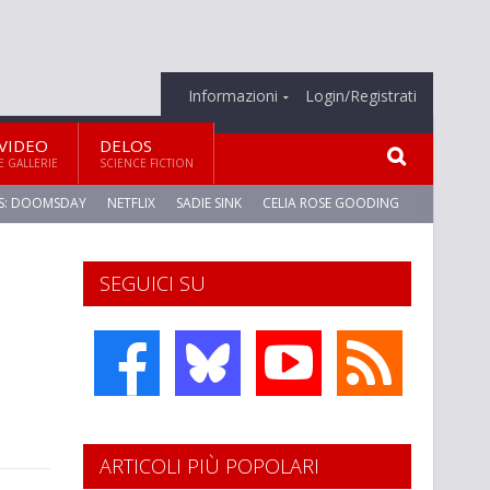
Informazioni
Login/Registrati
VIDEO
DELOS
E GALLERIE
SCIENCE FICTION
S: DOOMSDAY
NETFLIX
SADIE SINK
CELIA ROSE GOODING
SEGUICI SU
ARTICOLI PIÙ POPOLARI