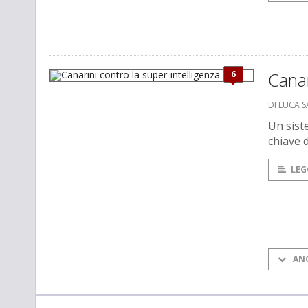
6
Canar
DI LUCA 
Un sist
chiave 
LEG
AN