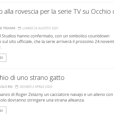
 alla rovescia per la serie TV su Occhio 
NE TREANNI
LUNEDÌ 23 AGOSTO 2021
l Studios hanno confermato, con un simbolico countdown
sul sito ufficiale, che la serie arriverà il prossimo 24 nove
.
GI
hio di uno strano gatto
AOLO RAI
GIOVEDÌ 2 APRILE 2020
anzo di Roger Zelazny un cacciatore navajo e un alieno con
solo dovranno stringere una strana alleanza.
GI