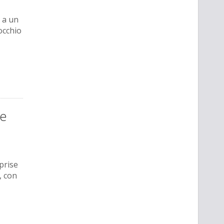
, a un
occhio
ke
prise
, con