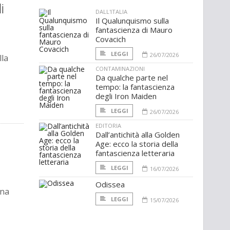
i
DALL'ITALIA
Il Qualunquismo sulla
fantascienza di Mauro
Covacich
LEGGI
26/07/2026
lla
CONTAMINAZIONI
Da qualche parte nel
tempo: la fantascienza
degli Iron Maiden
LEGGI
26/07/2026
EDITORIA
Dall’antichità alla Golden
Age: ecco la storia della
fantascienza letteraria
LEGGI
16/07/2026
Odissea
una
LEGGI
15/07/2026