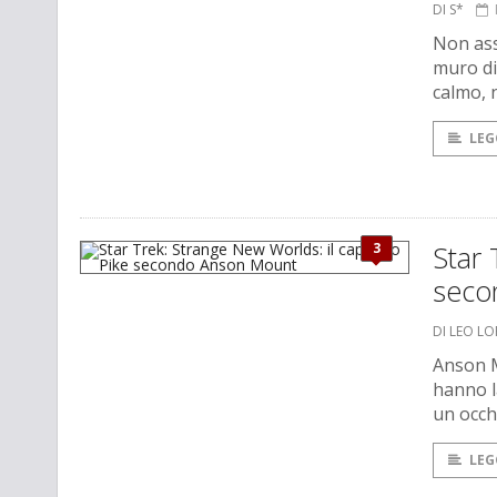
DI S*
Non assi
muro di 
calmo, 
LEG
3
Star 
seco
DI LEO L
Anson M
hanno l
un occhi
LEG