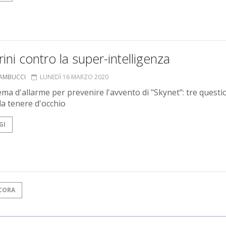
ini contro la super-intelligenza
SAMBUCCI
LUNEDÌ 16 MARZO 2020
ema d'allarme per prevenire l'avvento di "Skynet": tre questi
da tenere d'occhio
GI
CORA