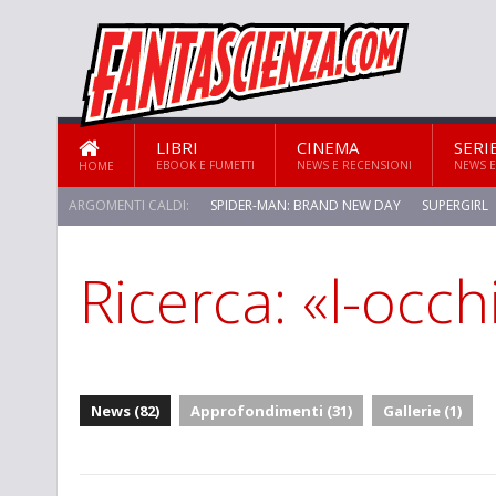
LIBRI
CINEMA
SERI
EBOOK E FUMETTI
NEWS E RECENSIONI
NEWS E
HOME
ARGOMENTI CALDI:
SPIDER-MAN: BRAND NEW DAY
SUPERGIRL
Ricerca: «l-occh
News (82)
Approfondimenti (31)
Gallerie (1)