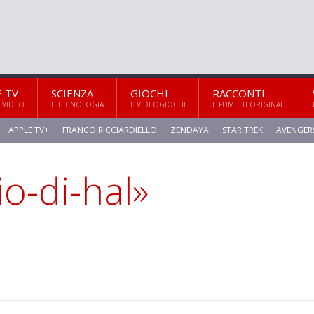
E TV
SCIENZA
GIOCHI
RACCONTI
 VIDEO
E TECNOLOGIA
E VIDEOGIOCHI
E FUMETTI ORIGINALI
APPLE TV+
FRANCO RICCIARDIELLO
ZENDAYA
STAR TREK
AVENGER
io-di-hal»