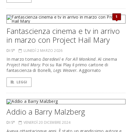
1
Fantascienza cinema e tv in arrivo
in marzo con Project Hail Mary
DI S*
LUNEDÌ 2 MARZO 2026
In marzo tornano
Daredevil
e
For All Mankind
. Al cinema
Project Hail Mary
. Poi su Rai Play il primo cartone di
fantascienza di Bonelli,
Legs Weaver.
Aggiornato
LEGGI
Addio a Barry Malzberg
DI S*
VENERDÌ 20 DICEMBRE 2024
Aveva ottantacinque anni. È stato un grandissimo autore e