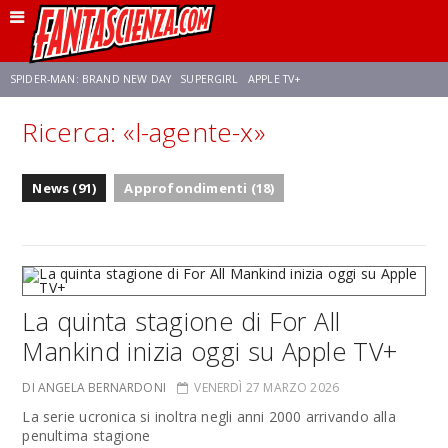
SPIDER-MAN: BRAND NEW DAY
SUPERGIRL
APPLE TV+
Ricerca: «l-agente-x»
FRANCO RICCIARDIELLO
ZENDAYA
STAR TREK
AVENGERS: DOOMSDAY
News (91)
Approfondimenti (18)
NETFLIX
SADIE SINK
CELIA ROSE GOODING
La quinta stagione di For All
Mankind inizia oggi su Apple TV+
DI ANGELA BERNARDONI
VENERDÌ 27 MARZO 2026
La serie ucronica si inoltra negli anni 2000 arrivando alla
penultima stagione