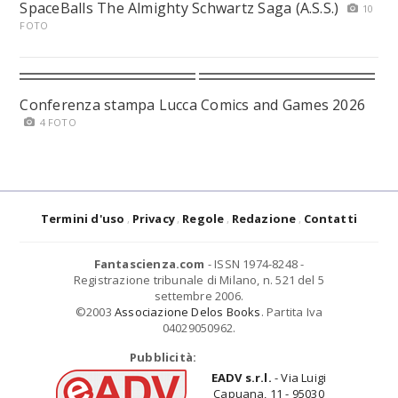
SpaceBalls The Almighty Schwartz Saga (A.S.S.)
10
FOTO
Conferenza stampa Lucca Comics and Games 2026
4 FOTO
Termini d'uso
Privacy
Regole
Redazione
Contatti
Fantascienza.com
- ISSN 1974-8248 -
Registrazione tribunale di Milano, n. 521 del 5
settembre 2006.
©2003
Associazione Delos Books
. Partita Iva
04029050962.
Pubblicità:
EADV s.r.l.
- Via Luigi
Capuana, 11 - 95030