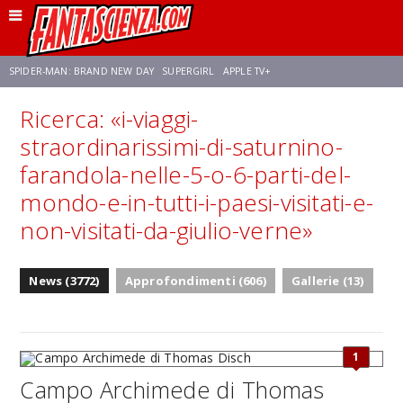
SPIDER-MAN: BRAND NEW DAY
SUPERGIRL
APPLE TV+
Ricerca: «i-viaggi-
FRANCO RICCIARDIELLO
ZENDAYA
STAR TREK
AVENGERS: DOOMSDAY
straordinarissimi-di-saturnino-
farandola-nelle-5-o-6-parti-del-
NETFLIX
SADIE SINK
STAR TREK: STRANGE NEW WORLDS
mondo-e-in-tutti-i-paesi-visitati-e-
non-visitati-da-giulio-verne»
News (3772)
Approfondimenti (606)
Gallerie (13)
1
Campo Archimede di Thomas