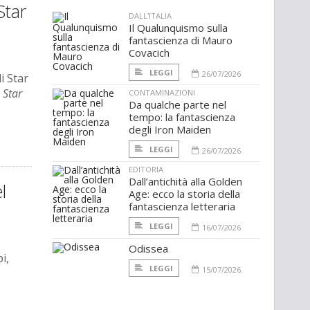
Star
DALL'ITALIA
Il Qualunquismo sulla
fantascienza di Mauro
Covacich
LEGGI
26/07/2026
i Star
e
Star
CONTAMINAZIONI
Da qualche parte nel
tempo: la fantascienza
degli Iron Maiden
LEGGI
26/07/2026
EDITORIA
Dall’antichità alla Golden
l
Age: ecco la storia della
fantascienza letteraria
LEGGI
16/07/2026
Odissea
i,
LEGGI
15/07/2026