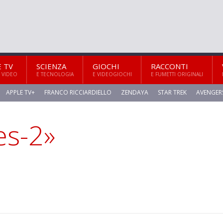
E TV
SCIENZA
GIOCHI
RACCONTI
 VIDEO
E TECNOLOGIA
E VIDEOGIOCHI
E FUMETTI ORIGINALI
APPLE TV+
FRANCO RICCIARDIELLO
ZENDAYA
STAR TREK
AVENGER
es-2»