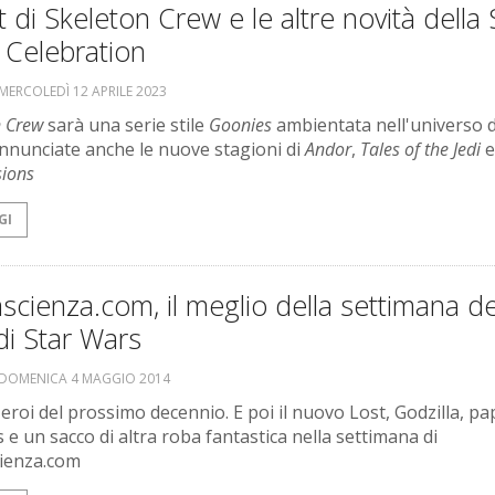
st di Skeleton Crew e le altre novità della 
 Celebration
MERCOLEDÌ 12 APRILE 2023
n Crew
sarà una serie stile
Goonies
ambientata nell'universo d
nnunciate anche le nuove stagioni di
Andor
,
Tales of the Jedi
sions
GI
scienza.com, il meglio della settimana de
di Star Wars
DOMENICA 4 MAGGIO 2014
 eroi del prossimo decennio. E poi il nuovo Lost, Godzilla, pap
 e un sacco di altra roba fantastica nella settimana di
ienza.com