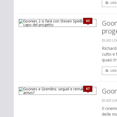
LEG
63
Gooni
prog
DI LEO L
Richard 
culto e
quasi tr
LEG
67
Gooni
DI LEO L
Il cine
delle m