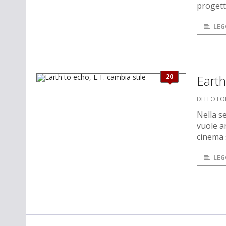
progetti
LEG
20
Earth
DI LEO L
Nella se
vuole a
cinema s
LEG