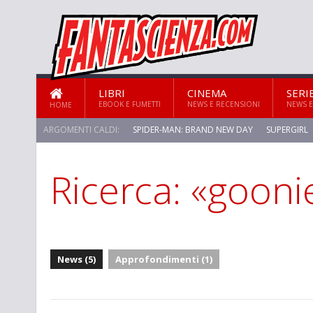
LIBRI
CINEMA
SERI
EBOOK E FUMETTI
NEWS E RECENSIONI
NEWS E
HOME
ARGOMENTI CALDI:
SPIDER-MAN: BRAND NEW DAY
SUPERGIRL
Ricerca: «gooni
News (5)
Approfondimenti (1)