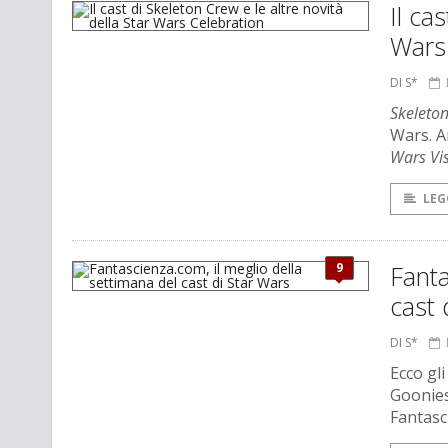
Il ca
Wars
DI S*
Skeleto
Wars. A
Wars Vi
LEG
9
Fanta
cast 
DI S*
Ecco gli
Goonies
Fantasc