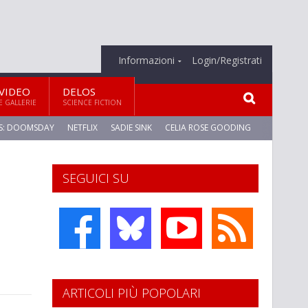
Informazioni
Login/Registrati
VIDEO
DELOS
E GALLERIE
SCIENCE FICTION
S: DOOMSDAY
NETFLIX
SADIE SINK
CELIA ROSE GOODING
SEGUICI SU
ARTICOLI PIÙ POPOLARI