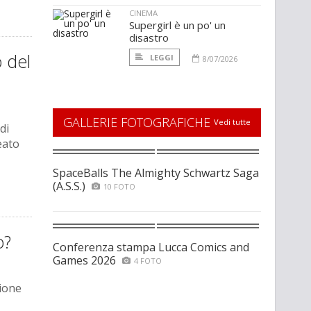
CINEMA
Supergirl è un po' un
disastro
 del
LEGGI
8/07/2026
GALLERIE FOTOGRAFICHE
Vedi tutte
di
eato
SpaceBalls The Almighty Schwartz Saga
(A.S.S.)
10 FOTO
o?
Conferenza stampa Lucca Comics and
Games 2026
4 FOTO
zione