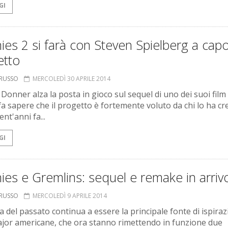
GI
es 2 si farà con Steven Spielberg a capo
etto
ORUSSO
MERCOLEDÌ 30 APRILE 2014
Donner alza la posta in gioco sul sequel di uno dei suoi film 
 fa sapere che il progetto è fortemente voluto da chi lo ha cr
ent'anni fa...
GI
es e Gremlins: sequel e remake in arriv
ORUSSO
MERCOLEDÌ 9 APRILE 2014
ma del passato continua a essere la principale fonte di ispira
ajor americane, che ora stanno rimettendo in funzione due