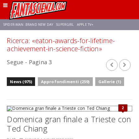
SPIDER-MAN: BRAND NEW DAY
SUPERGIRL
APPLE TV+
Ricerca: «eaton-awards-for-lifetime-
FRANCO RICCIARDIELLO
ZENDAYA
STAR TREK
AVENGERS: DOOMSDAY
achievement-in-science-fiction»
Segue - Pagina 3
NETFLIX
SADIE SINK
CELIA ROSE GOODING
News (975)
Approfondimenti (259)
Gallerie (1)
2
Domenica gran finale a Trieste con
Ted Chiang