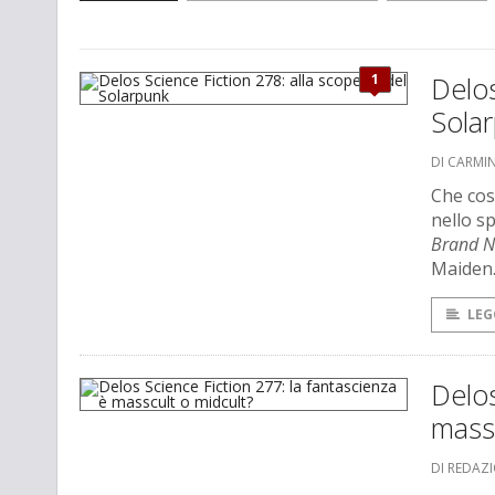
1
Delos
Sola
DI CARMI
Che cos
nello sp
Brand 
Maiden
LEG
Delos
massc
DI REDAZ