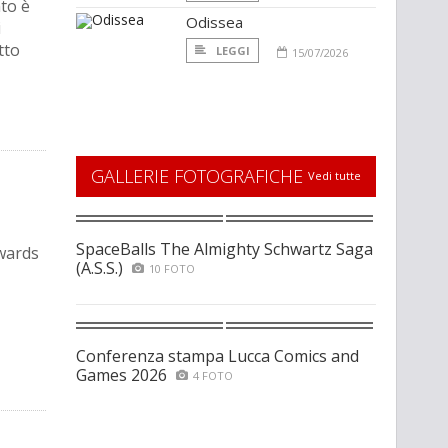
to è
Odissea
i
tto
LEGGI
15/07/2026
GALLERIE FOTOGRAFICHE
Vedi tutte
SpaceBalls The Almighty Schwartz Saga
Awards
(A.S.S.)
10 FOTO
Conferenza stampa Lucca Comics and
Games 2026
4 FOTO