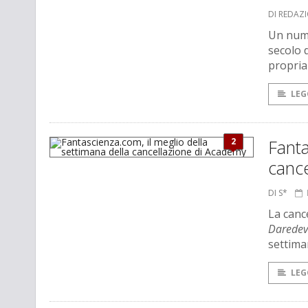
DI REDAZ
Un nume
secolo d
propria
LEG
2
Fanta
canc
DI S*
La canc
Daredevi
settima
LEG