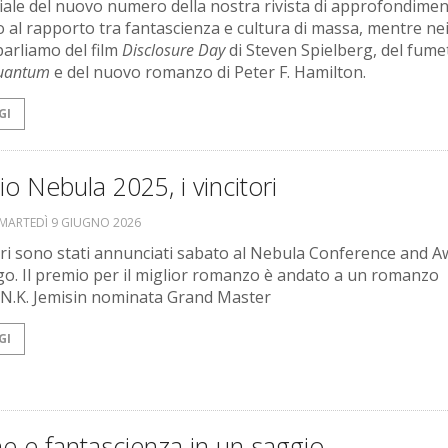
iale del nuovo numero della nostra rivista di approfondimen
o al rapporto tra fantascienza e cultura di massa, mentre ne
parliamo del film
Disclosure Day
di Steven Spielberg, del fume
Quantum
e del nuovo romanzo di Peter F. Hamilton.
GI
o Nebula 2025, i vincitori
MARTEDÌ 9 GIUGNO 2026
tori sono stati annunciati sabato al Nebula Conference and 
go. Il premio per il miglior romanzo è andato a un romanzo
 N.K. Jemisin nominata Grand Master
GI
e e fantascienza in un saggio