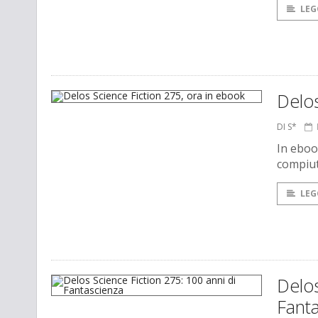
LEG
Delos
DI S*
In eboo
compiut
LEG
Delos
Fant