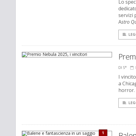
Lo spec
dedicat
servizi 
A
stro 
LEG
Premi
DI S*
I vinci
a Chica
horror.
LEG
1
Balen