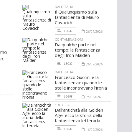
DALL'ITALIA
Il Qualunquismo sulla
fantascienza di Mauro
Covacich
LEGGI
26/07/2026
CONTAMINAZIONI
Da qualche parte nel
tempo: la fantascienza
iamo
degli Iron Maiden
n:
LEGGI
26/07/2026
DALL'ITALIA
Francesco Guccini e la
fantascienza: quando le
stelle incontravano l’ironia
LEGGI
7/08/2026
EDITORIA
Dall’antichità alla Golden
Age: ecco la storia della
fantascienza letteraria
LEGGI
16/07/2026