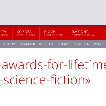
E TV
SCIENZA
GIOCHI
RACCONTI
 VIDEO
E TECNOLOGIA
E VIDEOGIOCHI
E FUMETTI ORIGINALI
APPLE TV+
FRANCO RICCIARDIELLO
ZENDAYA
STAR TREK
AVENGER
-awards-for-lifetim
science-fiction»