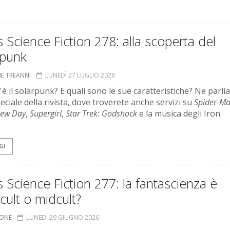
 Science Fiction 278: alla scoperta del
rpunk
NE TREANNI
LUNEDÌ 27 LUGLIO 2026
'è il solarpunk? E quali sono le sue caratteristiche? Ne parl
eciale della rivista, dove troverete anche servizi su
Spider-Ma
New Day
,
Supergirl
,
Star Trek: Godshock
e la musica degli Iron
.
GI
 Science Fiction 277: la fantascienza è
ult o midcult?
IONE
LUNEDÌ 29 GIUGNO 2026