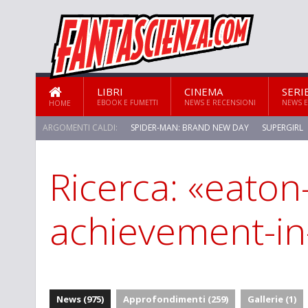
LIBRI
CINEMA
SERI
EBOOK E FUMETTI
NEWS E RECENSIONI
NEWS E
HOME
ARGOMENTI CALDI:
SPIDER-MAN: BRAND NEW DAY
SUPERGIRL
Ricerca: «eaton
STAR TREK: STRANGE NEW WORLDS
achievement-in-
News (975)
Approfondimenti (259)
Gallerie (1)