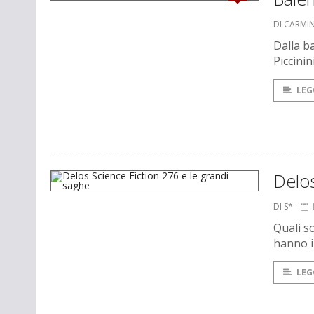
DI CARMI
Dalla ba
Piccinin
LEG
Delos
DI S*
Quali s
hanno i
LEG