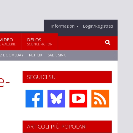
Informazioni
Login/Registrati
VIDEO
DELOS
E GALLERIE
SCIENCE FICTION
S: DOOMSDAY
NETFLIX
SADIE SINK
e-
SEGUICI SU
ARTICOLI PIÙ POPOLARI