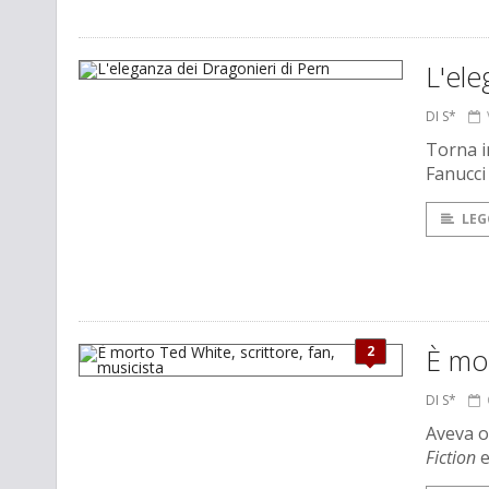
L'ele
DI S*
Torna i
Fanucci
LEG
2
È mor
DI S*
Aveva o
Fiction