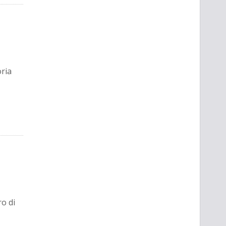
oria
ro di