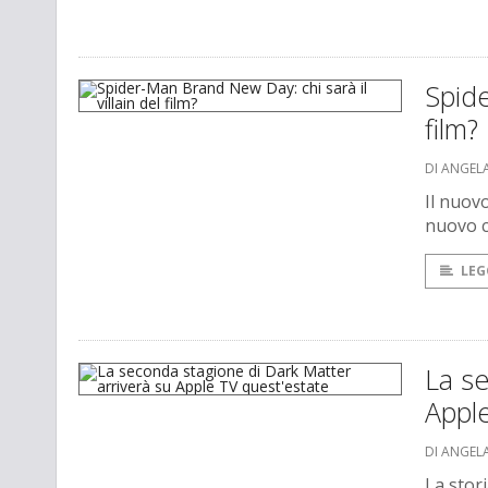
Spide
film?
DI ANGEL
Il nuovo
nuovo c
LEG
La se
Apple
DI ANGEL
La stori