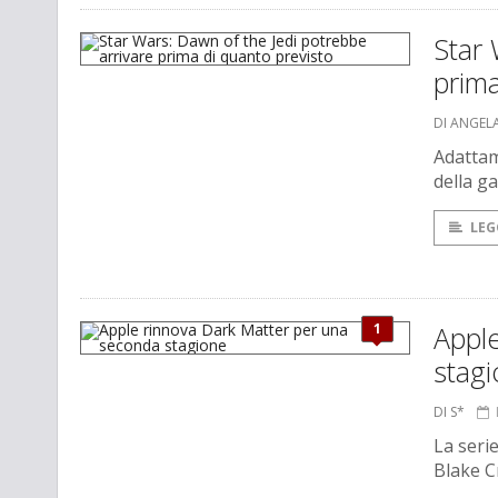
Star 
prima
DI ANGEL
Adattame
della g
LEG
1
Appl
stag
DI S*
La serie
Blake C