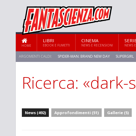
LIBRI
CINEMA
SERI
EBOOK E FUMETTI
NEWS E RECENSIONI
NEWS E
HOME
ARGOMENTI CALDI:
SPIDER-MAN: BRAND NEW DAY
SUPERGIRL
Ricerca: «dark-
News (492)
Approfondimenti (51)
Gallerie (5)