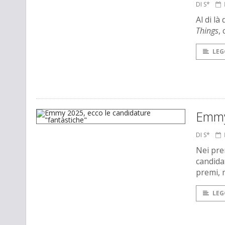
DI S*
Al di l
Things
,
LEG
Emmy 
DI S*
Nei pre
candida
premi, 
LEG