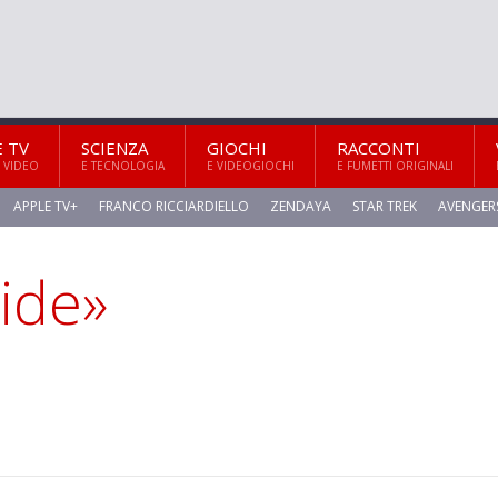
E TV
SCIENZA
GIOCHI
RACCONTI
 VIDEO
E TECNOLOGIA
E VIDEOGIOCHI
E FUMETTI ORIGINALI
APPLE TV+
FRANCO RICCIARDIELLO
ZENDAYA
STAR TREK
AVENGER
side»