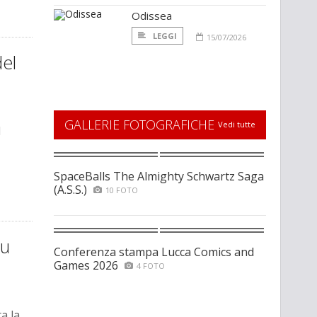
Odissea
LEGGI
15/07/2026
del
GALLERIE FOTOGRAFICHE
Vedi tutte
l
SpaceBalls The Almighty Schwartz Saga
(A.S.S.)
10 FOTO
su
Conferenza stampa Lucca Comics and
Games 2026
4 FOTO
a la