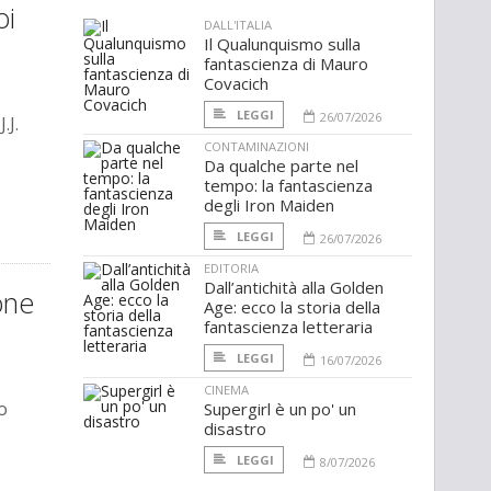
oi
DALL'ITALIA
Il Qualunquismo sulla
fantascienza di Mauro
Covacich
LEGGI
26/07/2026
.J.
CONTAMINAZIONI
Da qualche parte nel
tempo: la fantascienza
degli Iron Maiden
LEGGI
26/07/2026
EDITORIA
Dall’antichità alla Golden
one
Age: ecco la storia della
fantascienza letteraria
LEGGI
16/07/2026
CINEMA
o
Supergirl è un po' un
disastro
LEGGI
8/07/2026