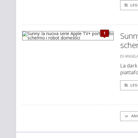
LEG
1
Sunny
sche
DI ANGEL
La dark
piattaf
LEG
AN