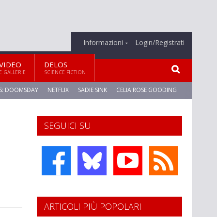
Informazioni
Login/Registrati
VIDEO
DELOS
E GALLERIE
SCIENCE FICTION
S: DOOMSDAY
NETFLIX
SADIE SINK
CELIA ROSE GOODING
SEGUICI SU
ARTICOLI PIÙ POPOLARI