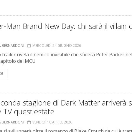
r-Man Brand New Day: chi sarà il villain 
A BERNARDONI
MERCOLEDÌ 24 GIUGNO 2026
 trailer rivela il nemico invisibile che sfiderà Peter Parker ne
apitolo del MCU
GI
conda stagione di Dark Matter arriverà 
 TV quest'estate
A BERNARDONI
VENERDÌ 10 APRILE 2026
a si svilupperà oltre il romanzo di Blake Crouch da cui è tratt