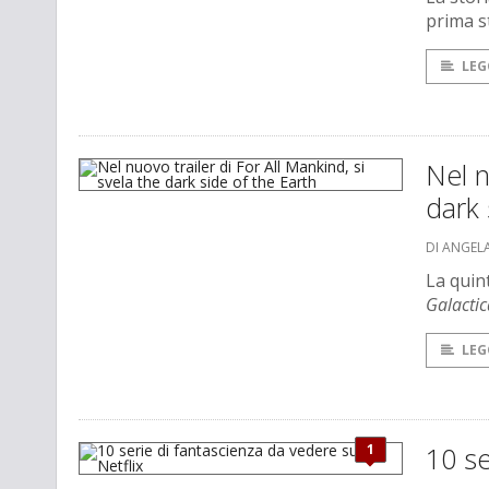
prima s
LEG
Nel n
dark 
DI ANGEL
La quin
Galacti
LEG
1
10 se