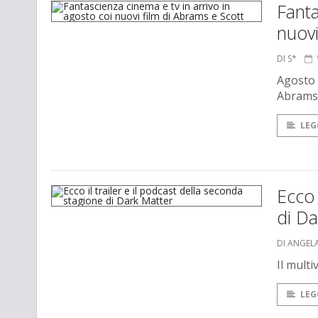
Fanta
nuovi
DI S*
Agosto m
Abrams 
LEG
Ecco 
di Da
DI ANGEL
Il mult
LEG