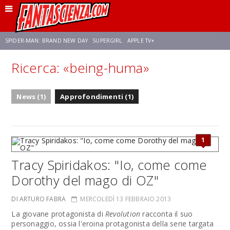
SPIDER-MAN: BRAND NEW DAY
SUPERGIRL
APPLE TV+
Ricerca: «being-huma»
FRANCO RICCIARDIELLO
ZENDAYA
STAR TREK
AVENGERS: DOOMSDAY
News (1)
Approfondimenti (1)
NETFLIX
SADIE SINK
CELIA ROSE GOODING
1
Tracy Spiridakos: "Io, come come
Dorothy del mago di OZ"
DI ARTURO FABRA
MERCOLEDÌ 13 FEBBRAIO 2013
La giovane protagonista di
Revolution
racconta il suo
personaggio, ossia l'eroina protagonista della serie targata