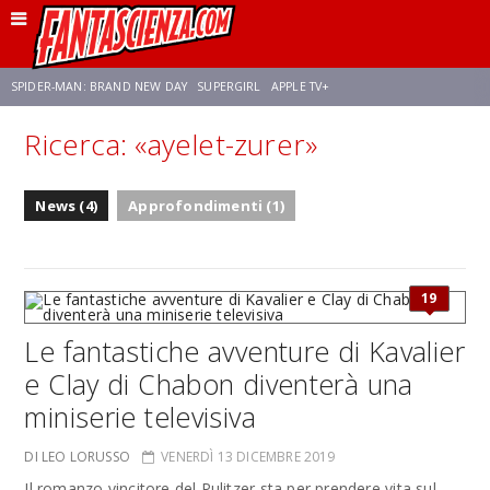
SPIDER-MAN: BRAND NEW DAY
SUPERGIRL
APPLE TV+
Ricerca: «ayelet-zurer»
FRANCO RICCIARDIELLO
ZENDAYA
STAR TREK
AVENGERS: DOOMSDAY
News (4)
Approfondimenti (1)
NETFLIX
SADIE SINK
CELIA ROSE GOODING
19
Le fantastiche avventure di Kavalier
e Clay di Chabon diventerà una
miniserie televisiva
DI LEO LORUSSO
VENERDÌ 13 DICEMBRE 2019
Il romanzo vincitore del Pulitzer sta per prendere vita sul