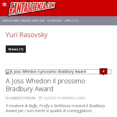
SPIDER-MAN: BRAND NEW DAY
SUPERGIRL
APPLE TV+
Yuri Rasovsky
FRANCO RICCIARDIELLO
ZENDAYA
AVENGERS: DOOMSDAY
STAR TREK
News (1)
NETFLIX
SADIE SINK
STAR TREK: STRANGE NEW WORLDS
4
A Joss Whedon il prossimo
Bradbury Award
DI ALBERTO PRIORA
GIOVEDÌ 19 FEBBRAIO 2009
Il creatore di
Buffy
,
Firefly
e
Dollhouse
riceverà il Bradbury
Award per i suoi meriti in qualità di sceneggiatore.