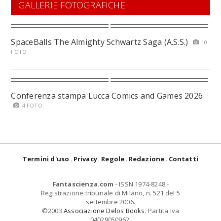
GALLERIE FOTOGRAFICHE
SpaceBalls The Almighty Schwartz Saga (A.S.S.)
10
FOTO
Conferenza stampa Lucca Comics and Games 2026
4 FOTO
Termini d'uso
Privacy
Regole
Redazione
Contatti
Fantascienza.com
- ISSN 1974-8248 -
Registrazione tribunale di Milano, n. 521 del 5
settembre 2006.
©2003
Associazione Delos Books
. Partita Iva
04029050962.