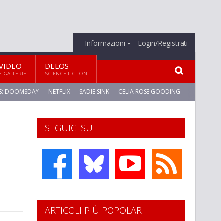
Informazioni
Login/Registrati
VIDEO
DELOS
E GALLERIE
SCIENCE FICTION
S: DOOMSDAY
NETFLIX
SADIE SINK
CELIA ROSE GOODING
SEGUICI SU
ARTICOLI PIÙ POPOLARI