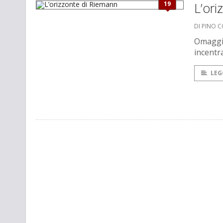
19
L’ori
DI PINO 
Omaggio
incentr
LEG