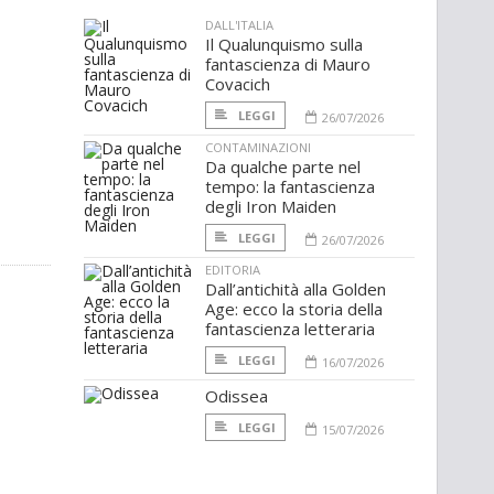
DALL'ITALIA
Il Qualunquismo sulla
fantascienza di Mauro
Covacich
LEGGI
26/07/2026
CONTAMINAZIONI
Da qualche parte nel
tempo: la fantascienza
degli Iron Maiden
LEGGI
26/07/2026
EDITORIA
Dall’antichità alla Golden
Age: ecco la storia della
fantascienza letteraria
LEGGI
16/07/2026
Odissea
LEGGI
15/07/2026