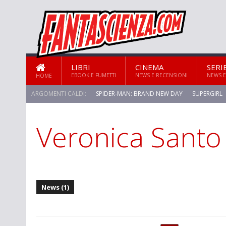
LIBRI
CINEMA
SERI
EBOOK E FUMETTI
NEWS E RECENSIONI
NEWS E
HOME
ARGOMENTI CALDI:
SPIDER-MAN: BRAND NEW DAY
SUPERGIRL
Veronica Santo
News (1)