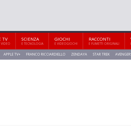
E TV
SCIENZA
GIOCHI
RACCONTI
 VIDEO
E TECNOLOGIA
E VIDEOGIOCHI
E FUMETTI ORIGINALI
APPLE TV+
FRANCO RICCIARDIELLO
ZENDAYA
STAR TREK
AVENGER