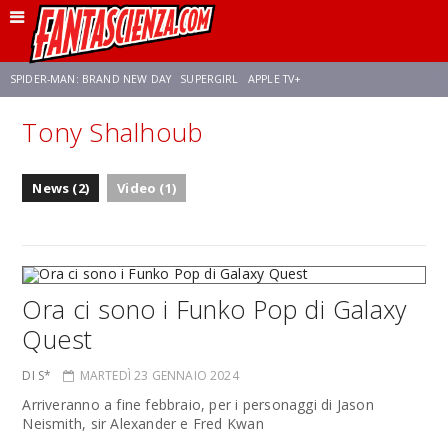
SPIDER-MAN: BRAND NEW DAY
SUPERGIRL
APPLE TV+
Tony Shalhoub
FRANCO RICCIARDIELLO
ZENDAYA
STAR TREK
AVENGERS: DOOMSDAY
News (2)
Video (1)
NETFLIX
SADIE SINK
CELIA ROSE GOODING
Ora ci sono i Funko Pop di Galaxy
Quest
DI S*
MARTEDÌ 23 GENNAIO 2024
Arriveranno a fine febbraio, per i personaggi di Jason
Neismith, sir Alexander e Fred Kwan