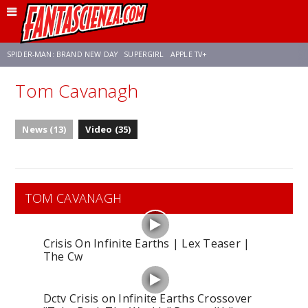
SPIDER-MAN: BRAND NEW DAY
SUPERGIRL
APPLE TV+
Tom Cavanagh
FRANCO RICCIARDIELLO
ZENDAYA
STAR TREK
AVENGERS: DOOMSDAY
News (13)
Video (35)
NETFLIX
SADIE SINK
STAR TREK: STRANGE NEW WORLDS
TOM CAVANAGH
Crisis On Infinite Earths | Lex Teaser |
The Cw
Dctv Crisis on Infinite Earths Crossover