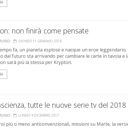
GI
on: non finirà come pensate
ORUSSO
GIOVEDÌ 11 GENNAIO 2018
empo fa, un pianeta esplose e nacque un eroe leggendario.
o dal futuro sta arrivando per cambiare le carte in tavola e l
non sarà più la stessa per Krypton.
GI
scienza, tutte le nuove serie tv del 2018
ORUSSO
LUNEDÌ 4 DICEMBRE 2017
oi più o meno anticonvenzionali, missioni su Marte, la versi