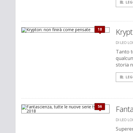
LEG
18
Krypt
DI LEO L
Tanto t
qualcun
storia 
LEG
56
Fanta
DI LEO L
Superer