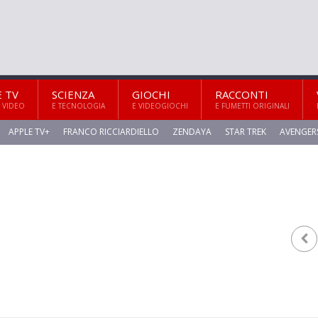
E TV
SCIENZA
GIOCHI
RACCONTI
 VIDEO
E TECNOLOGIA
E VIDEOGIOCHI
E FUMETTI ORIGINALI
APPLE TV+
FRANCO RICCIARDIELLO
ZENDAYA
STAR TREK
AVENGER