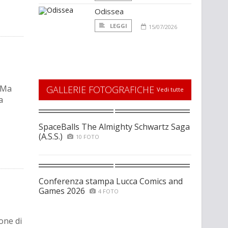
Odissea
LEGGI
15/07/2026
 Ma
GALLERIE FOTOGRAFICHE
Vedi tutte
a
SpaceBalls The Almighty Schwartz Saga
(A.S.S.)
10 FOTO
Conferenza stampa Lucca Comics and
Games 2026
4 FOTO
one di