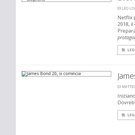
DI LEO L
Netflix 
2018, i
Prepara
protago
LEG
James
DI MATTE
Inizian
Dovrebb
LEG