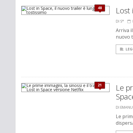
48
Lost 
DI S*
Arriva i
nuovo t
LEG
21
Le pr
Space
DI EMANU
Le prim
dispers