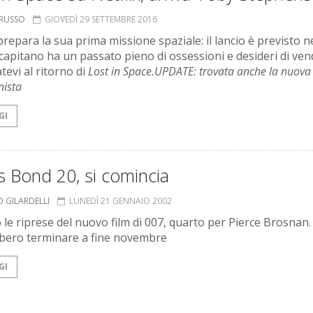
ORUSSO
GIOVEDÌ 29 SETTEMBRE 2016
prepara la sua prima missione spaziale: il lancio è previsto n
l capitano ha un passato pieno di ossessioni e desideri di ven
tevi al ritorno di
Lost in Space.
UPDATE: trovata anche la nuova
nista
GI
 Bond 20, si comincia
O GILARDELLI
LUNEDÌ 21 GENNAIO 2002
o le riprese del nuovo film di 007, quarto per Pierce Brosnan.
ero terminare a fine novembre
GI