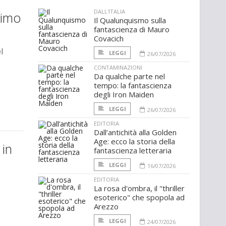
DALL'ITALIA
simo
Il Qualunquismo sulla
fantascienza di Mauro
Covacich
l
LEGGI
26/07/2026
CONTAMINAZIONI
Da qualche parte nel
tempo: la fantascienza
degli Iron Maiden
LEGGI
26/07/2026
EDITORIA
Dall’antichità alla Golden
Age: ecco la storia della
 in
fantascienza letteraria
LEGGI
16/07/2026
EDITORIA
La rosa d'ombra, il "thriller
esoterico" che spopola ad
Arezzo
LEGGI
24/07/2026