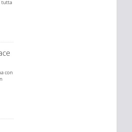
 tutta
ace
ma con
un