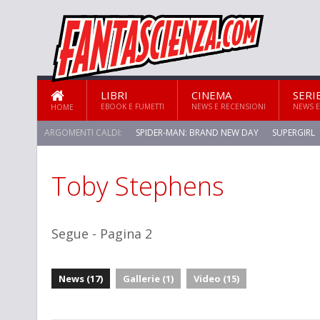
LIBRI
CINEMA
SERI
EBOOK E FUMETTI
NEWS E RECENSIONI
NEWS E
HOME
ARGOMENTI CALDI:
SPIDER-MAN: BRAND NEW DAY
SUPERGIRL
Toby Stephens
STAR TREK: STRANGE NEW WORLDS
Segue - Pagina 2
News (17)
Gallerie (1)
Video (15)