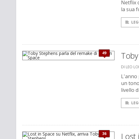
Netflix 
la sua f
LEG
49
Toby 
DI LEO L
L'anno 
un tono
livello 
LEG
36
Lost 