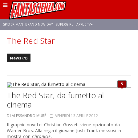
SPIDER-MAN: BRAND NEW DAY
SUPERGIRL
APPLE TV+
The Red Star
FRANCO RICCIARDIELLO
ZENDAYA
STAR TREK
AVENGERS: DOOMSDAY
News (1)
NETFLIX
SADIE SINK
CELIA ROSE GOODING
5
The Red Star, da fumetto al
cinema
DI ALESSANDRO MURÈ
VENERDÌ 13 APRILE 2012
Il graphic novel di Christian Gossett viene opzionato da
Warner Bros. Alla regia il giovane Josh Trank messosi in
mostra con
Chronicle
.