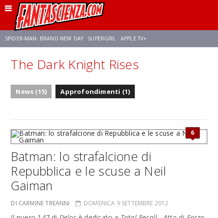
SPIDER-MAN: BRAND NEW DAY
SUPERGIRL
APPLE TV+
The Dark Knight Rises
FRANCO RICCIARDIELLO
ZENDAYA
STAR TREK
AVENGERS: DOOMSDAY
News (15)
Approfondimenti (1)
NETFLIX
SADIE SINK
CELIA ROSE GOODING
6
Batman: lo strafalcione di
Repubblica e le scuse a Neil
Gaiman
DI CARMINE TREANNI
DOMENICA 9 SETTEMBRE 2012
Il nuero 147 di
Delos
è dedicato a
Total Recall - Atto di Forza
,