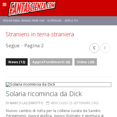
SPIDER-MAN: BRAND NEW DAY
SUPERGIRL
APPLE TV+
Straniero in terra straniera
FRANCO RICCIARDIELLO
ZENDAYA
STAR TREK
AVENGERS: DOOMSDAY
Segue - Pagina 2
NETFLIX
SADIE SINK
CELIA ROSE GOODING
News (12)
Approfondimenti (6)
Video (20)
Solaria ricomincia da Dick
DI MARCO LAZZAROTTO
MERCOLEDÌ 25 SETTEMBRE 2002
Nuovo cambio di rotta per la collana curata da Sandro
Pergameno: nuova grafica, nuovo formato e apertura ai