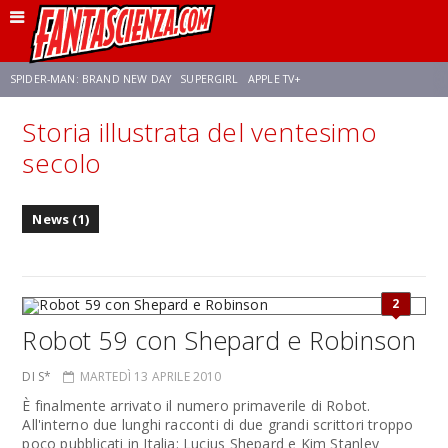
SPIDER-MAN: BRAND NEW DAY
SUPERGIRL
APPLE TV+
Storia illustrata del ventesimo
FRANCO RICCIARDIELLO
ZENDAYA
STAR TREK
AVENGERS: DOOMSDAY
secolo
NETFLIX
SADIE SINK
STAR TREK: STRANGE NEW WORLDS
News (1)
2
Robot 59 con Shepard e Robinson
DI S*
MARTEDÌ 13 APRILE 2010
È finalmente arrivato il numero primaverile di Robot.
All'interno due lunghi racconti di due grandi scrittori troppo
poco pubblicati in Italia: Lucius Shepard e Kim Stanley