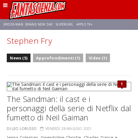
SPIDER-MAN: BRAND NEW DAY
SUPERGIRL
APPLE TV+
Stephen Fry
FRANCO RICCIARDIELLO
ZENDAYA
STAR TREK
AVENGERS: DOOMSDAY
News (5)
Approfondimenti (1)
Video (1)
NETFLIX
SADIE SINK
STAR TREK: STRANGE NEW WORLDS
1
The Sandman: il cast e i
personaggi della serie di Netflix dal
fumetto di Neil Gaiman
DI LEO LORUSSO
VENERDÌ 28 MAGGIO 2021
Jenna Coleman, Gwendoline Christie, Charles Dance e