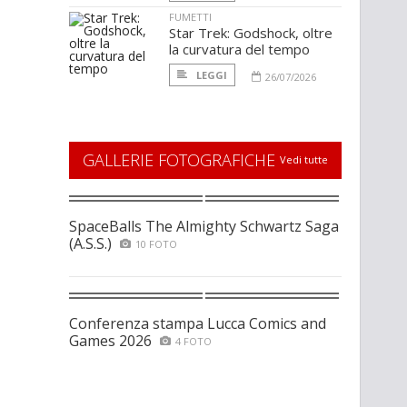
FUMETTI
Star Trek: Godshock, oltre
la curvatura del tempo
LEGGI
26/07/2026
GALLERIE FOTOGRAFICHE
Vedi tutte
SpaceBalls The Almighty Schwartz Saga
(A.S.S.)
10 FOTO
Conferenza stampa Lucca Comics and
Games 2026
4 FOTO