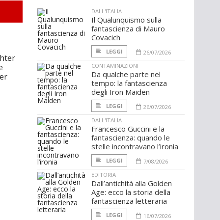
DALL'ITALIA
Il Qualunquismo sulla
fantascienza di Mauro
Covacich
LEGGI
26/07/2026
ghter
e
CONTAMINAZIONI
Da qualche parte nel
er
tempo: la fantascienza
degli Iron Maiden
LEGGI
26/07/2026
DALL'ITALIA
Francesco Guccini e la
fantascienza: quando le
stelle incontravano l’ironia
LEGGI
7/08/2026
EDITORIA
Dall’antichità alla Golden
Age: ecco la storia della
fantascienza letteraria
LEGGI
16/07/2026