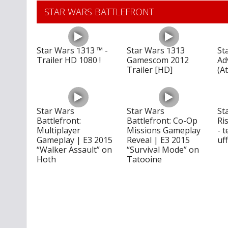
STAR WARS BATTLEFRONT
Star Wars 1313 ™ -
Star Wars 1313
St
Trailer HD 1080 !
Gamescom 2012
Ad
Trailer [HD]
(A
Star Wars
Star Wars
Sta
Battlefront:
Battlefront: Co-Op
Ri
Multiplayer
Missions Gameplay
- t
Gameplay | E3 2015
Reveal | E3 2015
uff
“Walker Assault” on
“Survival Mode” on
Hoth
Tatooine