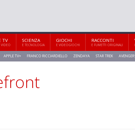
E TV
SCIENZA
GIOCHI
RACCONTI
 VIDEO
E TECNOLOGIA
E VIDEOGIOCHI
E FUMETTI ORIGINALI
APPLE TV+
FRANCO RICCIARDIELLO
ZENDAYA
STAR TREK
AVENGER
efront