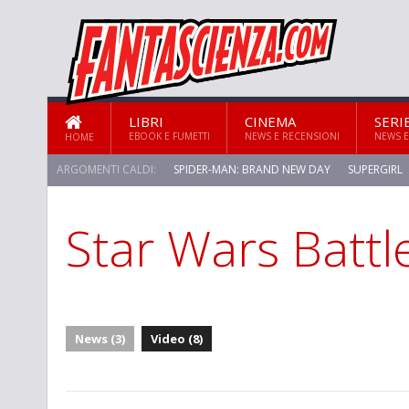
LIBRI
CINEMA
SERI
EBOOK E FUMETTI
NEWS E RECENSIONI
NEWS E
HOME
ARGOMENTI CALDI:
SPIDER-MAN: BRAND NEW DAY
SUPERGIRL
Star Wars Battl
STAR TREK: STRANGE NEW WORLDS
News (3)
Video (8)